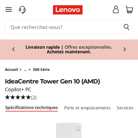
I
passer au contenu principal
d
e
Currently displaying item 1 of 2
a
Réduction
I Economisez jusqu'à 43% de
réduction sur les PC sélectionnés.
Acheter
maintenant
C
e
Accueil
>
...
>
500 Série
IdeaCentre Tower Gen 10 (AMD)
n
Copilot+ PC
t
(2)
Spécifications techniques
Ports et emplacements
Services
r
e