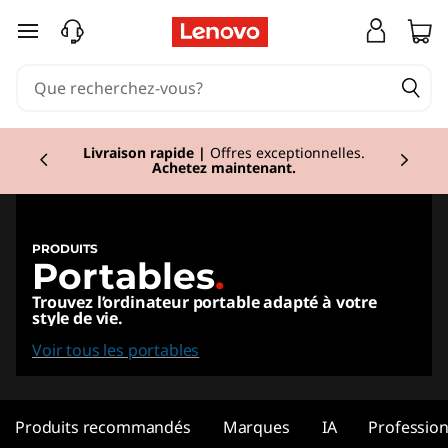
L
passer au contenu principal
a
p
Currently displaying item 2 of 2
t
Livraison rapide
|
Offres exceptionnelles.
Achetez maintenant.
o
p
PRODUITS
Portables
.
s
Trouvez l’ordinateur portable adapté à votre
,
style de vie.
Voir tous les portables
2
i
Produits recommandés
Marques
IA
Profession