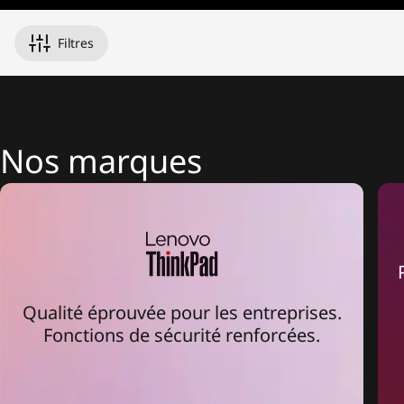
n
1
Filtres
s
,
&
Nos marques
M
o
r
e
Qualité éprouvée pour les entreprises.
Fonctions de sécurité renforcées.