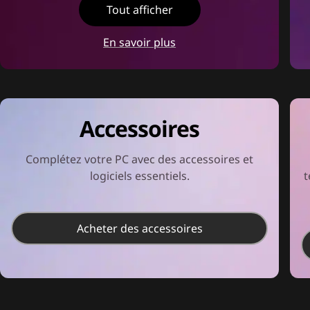
Tout afficher
En savoir plus
Accessoires
Complétez votre PC avec des accessoires et
logiciels essentiels.
t
Acheter des accessoires