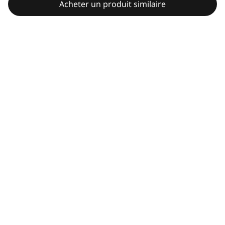
Acheter un produit similaire
Payer en 3 fois.
Sans frais. Jusqu'à 4500 €
Contenu indisponible