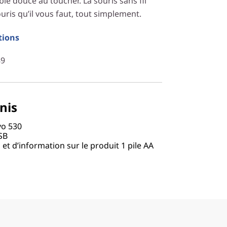
ble douce au toucher. La souris sans fil
uris qu’il vous faut, tout simplement.
tions
89
nis
vo 530
SB
n et d’information sur le produit 1 pile AA