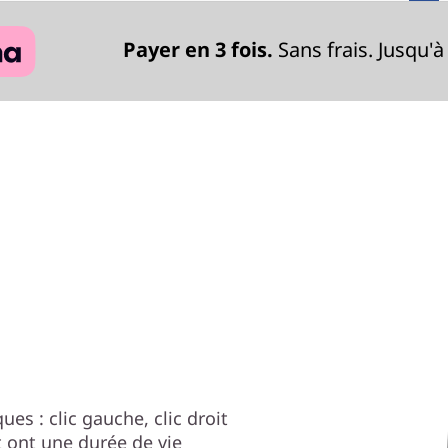
Payer en 3 fois.
Sans frais. Jusqu'à
es : clic gauche, clic droit
t ont une durée de vie