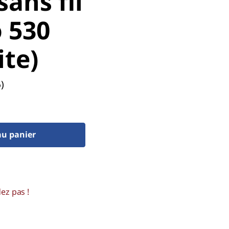
sans fil
 530
ite)
)
au panier
dez pas !