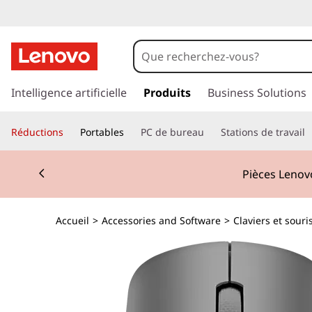
p
a
Intelligence artificielle
Produits
Business Solutions
s
s
Réductions
Portables
PC de bureau
Stations de travail
e
r
Currently displaying item 2 of 3
a
Pièces Lenovo
u
c
o
Accueil
>
Accessories and Software
>
Claviers et souri
n
t
e
n
u
p