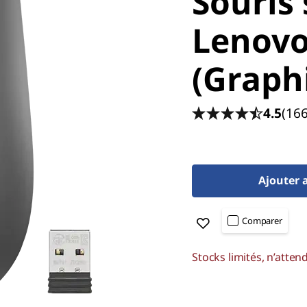
Souris 
Lenovo
(Graph
4.5
(166
Ajouter 
Comparer
Stocks limités, n’atten