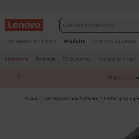
p
a
Intelligence artificielle
Produits
Business Solutions
s
s
Réductions
Portables
PC de bureau
Stations de travail
e
r
Currently displaying item 2 of 3
a
Pièces Lenovo
u
c
o
Accueil
>
Accessories and Software
>
Cartes graphiqu
n
t
e
n
u
p