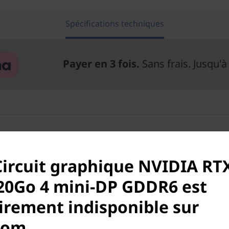
Spécifications techniques
Payer en 3 fois.
Sans frais. Jusqu'à
s
Circuit graphique NVIDIA RT
20Go 4 mini-DP GDDR6 est
rement indisponible sur
ThinkStation
com.