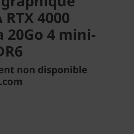
t graphique
 RTX 4000
a 20Go 4 mini-
DR6
ent non disponible
o.com