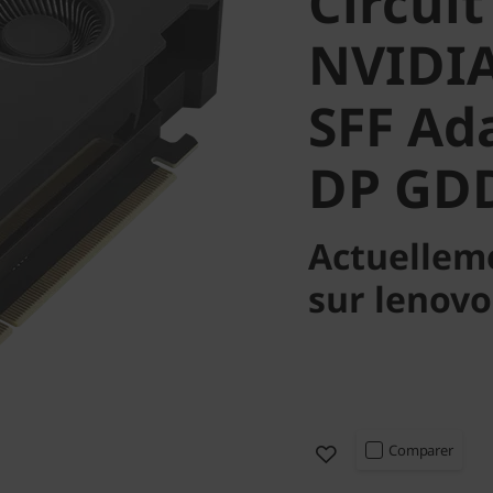
Circui
NVIDIA
SFF Ad
DP GD
Actuellem
sur lenov
Comparer