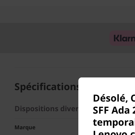
Spécifications technique
Désolé, 
SFF Ada 
Dispositions diverses
temporai
Marque
Lenovo.