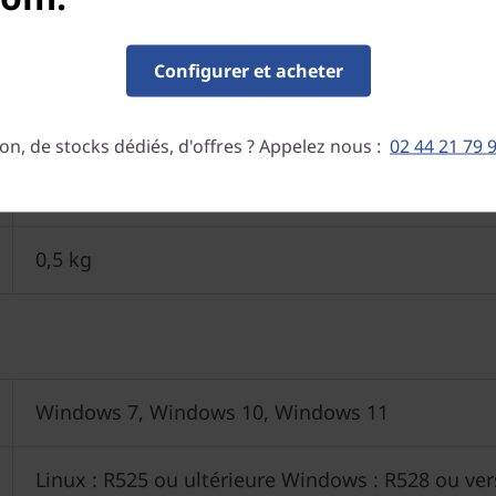
Configurer et acheter
25,8 cm x 15,8 cm x 8 cm
on, de stocks dédiés, d'offres ? Appelez nous :
02 44 21 79 
0,32 kg
0,5 kg
Windows 7, Windows 10, Windows 11
Linux : R525 ou ultérieure Windows : R528 ou ver