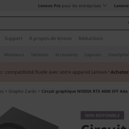
Lenovo Pro
pour les entreprises
Lenovo 
Support
À propos de lenovo
Réductions
Moniteurs
Tablettes
Accessoires
Logiciels
Smartpho
 : compatibilité fluide avec votre appareil Lenovo !
Achetez
es
>
Graphic Cards
>
Circuit graphique NVIDIA RTX 4000 SFF Ad
NON DISPONIBLE