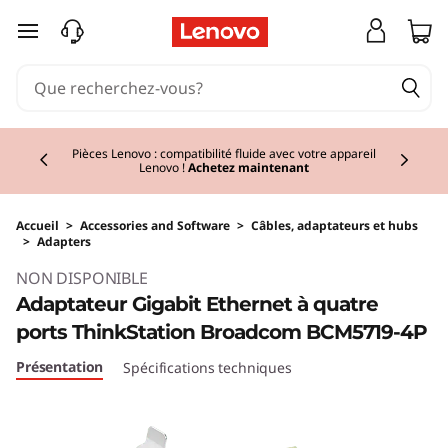
passer au contenu principal
Currently displaying item 2 of 3
Pièces Lenovo : compatibilité fluide avec votre appareil
Lenovo !
Achetez maintenant
Accueil
>
Accessories and Software
>
Câbles, adaptateurs et hubs
>
Adapters
NON DISPONIBLE
Adaptateur Gigabit Ethernet à quatre
ports ThinkStation Broadcom BCM5719-4P
Présentation
Spécifications techniques