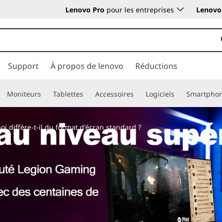
Lenovo Pro
pour les entreprises
Lenovo 
Support
À propos de lenovo
Réductions
Moniteurs
Tablettes
Accessoires
Logiciels
Smartpho
i diffère-t-il du format d'écran standard ?