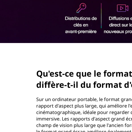
o
r
t
i
n
r
c
i
e
p
a
a
l
page hero 2/3
ff
Qu'est-ce que le format
i
diffère-t-il du format d
c
h
Sur un ordinateur portable, le format gra
rapport d'aspect plus large, qui améliore l'
a
cinématographique, idéale pour regarder d
immersive. Les rapports d'aspect grand écra
g
champ de vision plus large que l'ancien for
le format grand écran améliore également 