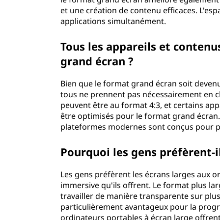
e
et une création de contenu efficaces. L'esp
applications simultanément.
:
Tous les appareils et contenu
é
grand écran ?
c
Bien que le format grand écran soit deven
r
tous ne prennent pas nécessairement en c
peuvent être au format 4:3, et certains appa
a
être optimisés pour le format grand écran.
plateformes modernes sont conçus pour p
n
Pourquoi les gens préfèrent-il
l
Les gens préfèrent les écrans larges aux or
a
immersive qu'ils offrent. Le format plus la
travailler de manière transparente sur plus
r
particulièrement avantageux pour la progr
ordinateurs portables à écran large offre