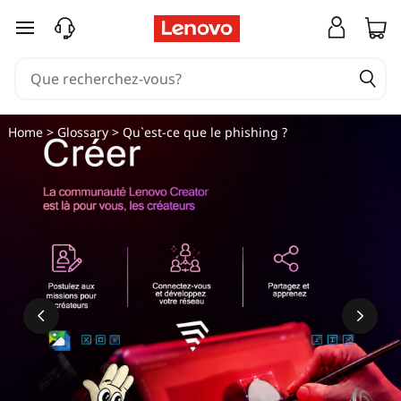
Q
passer au contenu principal
u
'
e
Home
>
Glossary
> Qu`est-ce que le phishing ?
s
t
-
c
e
q