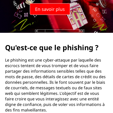
u
En savoir plus
e
l
e
p
Qu'est-ce que le phishing ?
h
Le phishing est une cyber-attaque par laquelle des
i
escrocs tentent de vous tromper et de vous faire
partager des informations sensibles telles que des
s
mots de passe, des détails de cartes de crédit ou des
données personnelles. Ils le font souvent par le biais
h
de courriels, de messages textuels ou de faux sites
web qui semblent légitimes. L'objectif est de vous
i
faire croire que vous interagissez avec une entité
digne de confiance, puis de voler vos informations à
n
des fins malveillantes.