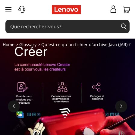
Q
passer au contenu principal
u
'
e
Home
>
Glossary
> Qu`est-ce qu`un fichier d`archive Java (JAR) ?
s
t
-
c
e
q