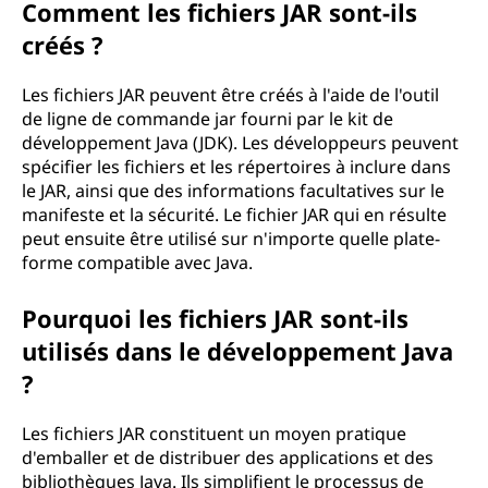
Comment les fichiers JAR sont-ils
d
créés ?
'
Les fichiers JAR peuvent être créés à l'aide de l'outil
a
de ligne de commande jar fourni par le kit de
développement Java (JDK). Les développeurs peuvent
r
spécifier les fichiers et les répertoires à inclure dans
le JAR, ainsi que des informations facultatives sur le
c
manifeste et la sécurité. Le fichier JAR qui en résulte
peut ensuite être utilisé sur n'importe quelle plate-
h
forme compatible avec Java.
i
Pourquoi les fichiers JAR sont-ils
utilisés dans le développement Java
v
?
e
Les fichiers JAR constituent un moyen pratique
J
d'emballer et de distribuer des applications et des
bibliothèques Java. Ils simplifient le processus de