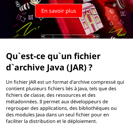
u
En savoir plus
'
u
n
f
Qu`est-ce qu`un fichier
i
d`archive Java (JAR) ?
c
Un fichier JAR est un format d'archive compressé qui
h
contient plusieurs fichiers liés à Java, tels que des
fichiers de classe, des ressources et des
i
métadonnées. Il permet aux développeurs de
regrouper des applications, des bibliothèques ou
e
des modules Java dans un seul fichier pour en
faciliter la distribution et le déploiement.
r