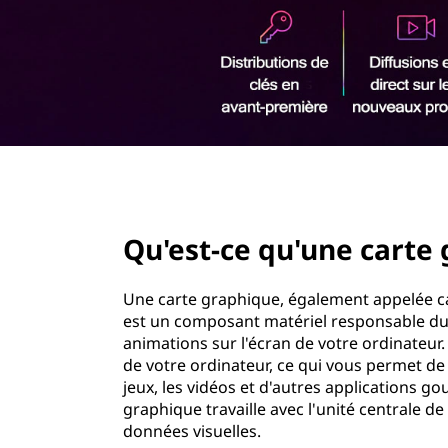
r
i
n
c
i
p
a
l
page hero 2/3
Qu'est-ce qu'une carte
Une carte graphique, également appelée ca
est un composant matériel responsable du 
animations sur l'écran de votre ordinateur.
de votre ordinateur, ce qui vous permet de p
jeux, les vidéos et d'autres applications 
graphique travaille avec l'unité centrale d
données visuelles.