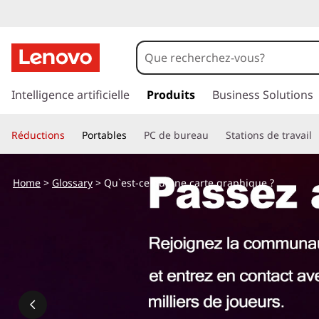
p
a
Intelligence artificielle
Produits
Business Solutions
s
s
Réductions
Portables
PC de bureau
Stations de travail
e
r
a
Home
>
Glossary
> Qu`est-ce qu`une carte graphique ?
u
c
o
n
t
e
n
u
p