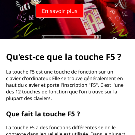
u
En savoir plus
e
l
a
t
Qu'est-ce que la touche F5 ?
o
La touche F5 est une touche de fonction sur un
u
clavier d'ordinateur. Elle se trouve généralement en
haut du clavier et porte l'inscription "F5". C'est l'une
c
des 12 touches de fonction que l'on trouve sur la
plupart des claviers.
h
Que fait la touche F5 ?
e
F
La touche F5 a des fonctions différentes selon le
contexte dans lequel elle est utilisée. Dans la plupart