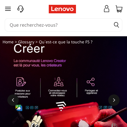
Q
passer au contenu principal
u
'
e
Home
>
Glossary
> Qu`est-ce que la touche F5 ?
s
t
-
c
e
q