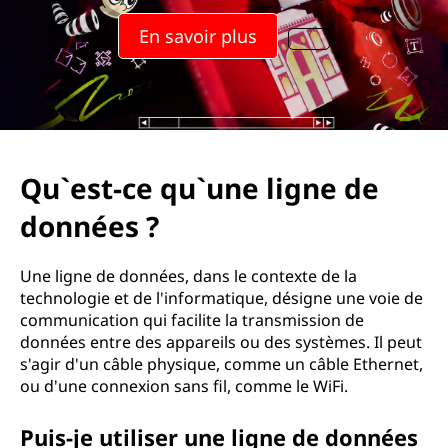
u
En savoir plus
'
u
n
e
Qu`est-ce qu`une ligne de
l
données ?
i
Une ligne de données, dans le contexte de la
g
technologie et de l'informatique, désigne une voie de
communication qui facilite la transmission de
n
données entre des appareils ou des systèmes. Il peut
s'agir d'un câble physique, comme un câble Ethernet,
e
ou d'une connexion sans fil, comme le WiFi.
d
Puis-je utiliser une ligne de données