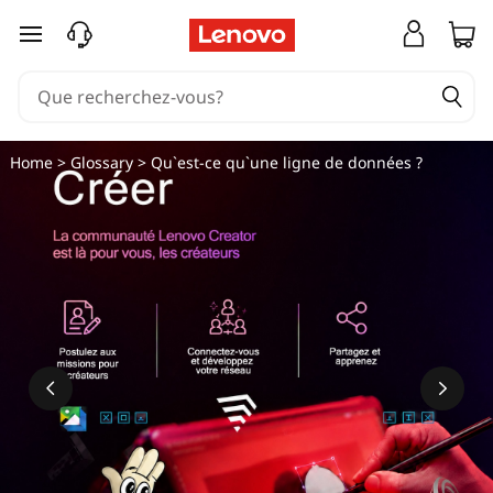
Q
passer au contenu principal
u
'
e
Home
>
Glossary
> Qu`est-ce qu`une ligne de données ?
s
t
-
c
e
q