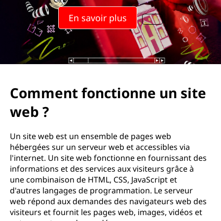
c
En savoir plus
t
i
o
n
Comment fonctionne un site
n
web ?
e
Un site web est un ensemble de pages web
u
hébergées sur un serveur web et accessibles via
l'internet. Un site web fonctionne en fournissant des
n
informations et des services aux visiteurs grâce à
une combinaison de HTML, CSS, JavaScript et
s
d'autres langages de programmation. Le serveur
web répond aux demandes des navigateurs web des
i
visiteurs et fournit les pages web, images, vidéos et