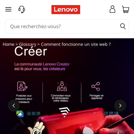
C
passer au contenu principal
o
m
m
Home
>
Glossary
> Comment fonctionne un site web ?
e
n
t
f
o
n