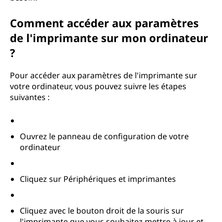
p
Comment accéder aux paramètres
a
de l'imprimante sur mon ordinateur
?
r
a
Pour accéder aux paramètres de l'imprimante sur
votre ordinateur, vous pouvez suivre les étapes
m
suivantes :
è
Ouvrez le panneau de configuration de votre
t
ordinateur
r
Cliquez sur Périphériques et imprimantes
e
s
Cliquez avec le bouton droit de la souris sur
l'imprimante que vous souhaitez mettre à jour et