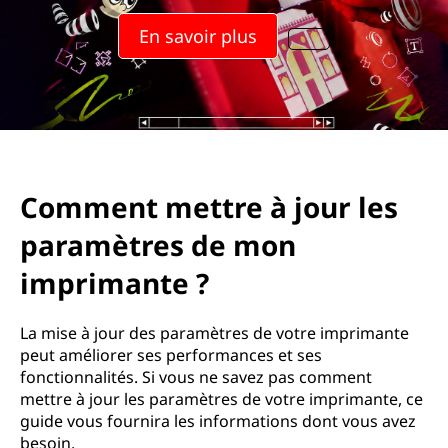
t
En savoir plus
r
e
à
j
Comment mettre à jour les
o
paramètres de mon
u
imprimante ?
r
La mise à jour des paramètres de votre imprimante
l
peut améliorer ses performances et ses
fonctionnalités. Si vous ne savez pas comment
e
mettre à jour les paramètres de votre imprimante, ce
guide vous fournira les informations dont vous avez
s
besoin.