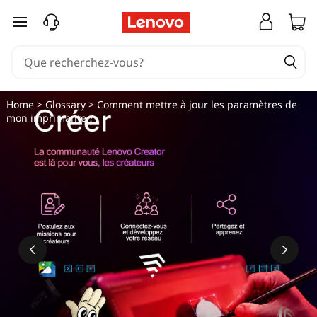
C
passer au contenu principal
o
m
m
Home
>
Glossary
> Comment mettre à jour les paramètres de
mon imprimante ?
e
n
t
m
e
t