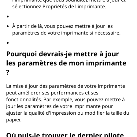
d
sélectionnez Propriétés de l'imprimante.
e
À partir de là, vous pouvez mettre à jour les
m
paramètres de votre imprimante si nécessaire.
o
Pourquoi devrais-je mettre à jour
n
les paramètres de mon imprimante
i
?
m
La mise à jour des paramètres de votre imprimante
p
peut améliorer ses performances et ses
fonctionnalités. Par exemple, vous pouvez mettre à
r
jour les paramètres de votre imprimante pour
ajuster la qualité d'impression ou modifier la taille du
i
papier.
m
Où puis-je trouver le dernier pilote