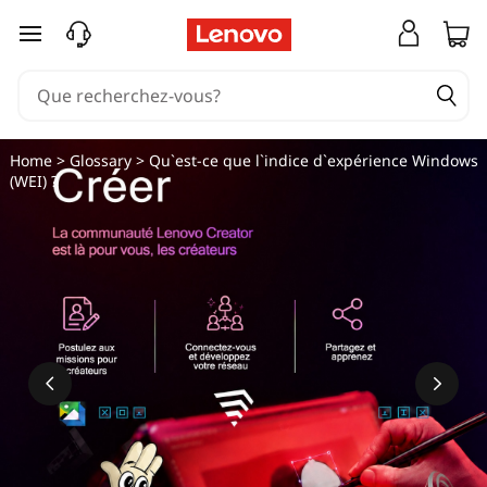
Q
passer au contenu principal
u
'
e
Home
>
Glossary
> Qu`est-ce que l`indice d`expérience Windows
(WEI) ?
s
t
-
c
e
q