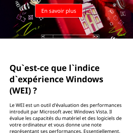
u
En savoir plus
e
l
'
i
n
Qu`est-ce que l`indice
d
d`expérience Windows
i
(WEI) ?
c
Le WEI est un outil d'évaluation des performances
introduit par Microsoft avec Windows Vista. Il
e
évalue les capacités du matériel et des logiciels de
votre ordinateur et vous donne une note
d
représentant ses performances. Essentiellement,