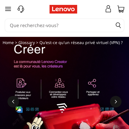
N
passer au contenu principal
a
v
i
Home
>
Glossary
> Qu'est-ce qu'un réseau privé virtuel (VPN) ?
g
u
e
z
e
n