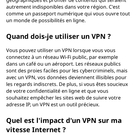
e
géographiques et profiter de contenus qui seraient
autrement indisponibles dans votre région. C'est
i
comme un passeport numérique qui vous ouvre tout
un monde de possibilités en ligne.
l
Quand dois-je utiliser un VPN ?
l
Vous pouvez utiliser un VPN lorsque vous vous
e
connectez à un réseau Wi-Fi public, par exemple
dans un café ou un aéroport. Les réseaux publics
u
sont des proies faciles pour les cybercriminels, mais
avec un VPN, vos données deviennent illisibles pour
r
les regards indiscrets. De plus, si vous êtes soucieux
de votre confidentialité en ligne et que vous
e
souhaitez empêcher les sites web de suivre votre
adresse IP, un VPN est un outil précieux.
s
Quel est l'impact d'un VPN sur ma
s
vitesse Internet ?
o