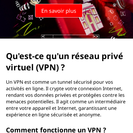
t
En savoir plus
o
u
t
e
Qu'est-ce qu'un réseau privé
s
virtuel (VPN) ?
é
Un VPN est comme un tunnel sécurisé pour vos
c
activités en ligne. Il crypte votre connexion Internet,
rendant vos données privées et protégées contre les
u
menaces potentielles. Il agit comme un intermédiaire
entre votre appareil et Internet, garantissant une
r
expérience en ligne sécurisée et anonyme.
i
Comment fonctionne un VPN ?