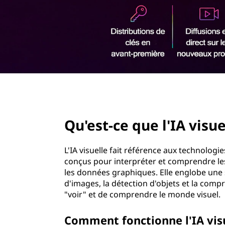
u
r
e
i
n
l
c
i
'
p
a
I
l
page hero 2/3
A
Qu'est-ce que l'IA visue
v
i
L'IA visuelle fait référence aux technologie
conçus pour interpréter et comprendre les 
s
les données graphiques. Elle englobe une
d'images, la détection d'objets et la com
u
"voir" et de comprendre le monde visu
e
Comment fonctionne l'IA v