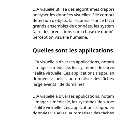
l
L'IA visuelle utilise des algorithmes d'a
analyser les données visuelles. Elle compr
l
détection d'objets, la reconnaissance faci
grands ensembles de données, les système
e
faire des prédictions sur la base de donné
perception visuelle humaine.
?
Quelles sont les application
L'IA visuelle a diverses applications, nota
l'imagerie médicale, les systèmes de survei
réalité virtuelle. Ces applications s'appuie
données visuelles, automatiser des tâche
large éventail de domaines.
L'IA visuelle a diverses applications, nota
l'imagerie médicale, les systèmes de survei
réalité virtuelle. Ces applications s'appuie
données visuelles, automatiser des tâche