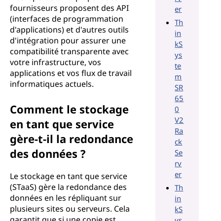
fournisseurs proposent des API
er
(interfaces de programmation
Th
d'applications) et d'autres outils
in
d'intégration pour assurer une
kS
compatibilité transparente avec
ys
votre infrastructure, vos
te
applications et vos flux de travail
m
informatiques actuels.
SR
65
Comment le stockage
0
V2
en tant que service
Ra
gère-t-il la redondance
ck
des données ?
Se
rv
er
Le stockage en tant que service
(STaaS) gère la redondance des
Th
données en les répliquant sur
in
plusieurs sites ou serveurs. Cela
kS
garantit que si une copie est
ys