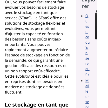
Oui, vous pouvez facilement faire
rer
évoluer vos besoins de stockage
avec le stockage en tant que
Q
service (STaaS). Le STaaS offre des
u'
solutions de stockage flexibles et
es
évolutives, vous permettant
t-
d'ajuster la capacité en fonction
ce
des besoins sans coûts initiaux
qu
importants. Vous pouvez
'u
rapidement augmenter ou réduire
n
l'espace de stockage en fonction de
se
la demande, ce qui garantit une
rv
gestion efficace des ressources et
eu
un bon rapport coût-efficacité.
r ?
Cette évolutivité est idéale pour les
M
entreprises dont les besoins en
eil
matière de stockage de données
le
fluctuent.
ur
se
Le stockage en tant que
rv