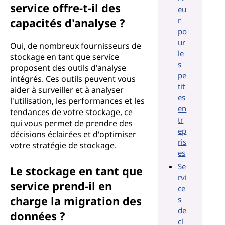
service offre-t-il des
eu
capacités d'analyse ?
r
po
ur
Oui, de nombreux fournisseurs de
le
stockage en tant que service
s
proposent des outils d'analyse
pe
intégrés. Ces outils peuvent vous
tit
aider à surveiller et à analyser
es
l'utilisation, les performances et les
en
tendances de votre stockage, ce
tr
qui vous permet de prendre des
ep
décisions éclairées et d'optimiser
ris
votre stratégie de stockage.
es
Se
Le stockage en tant que
rvi
service prend-il en
ce
charge la migration des
s
de
données ?
cl