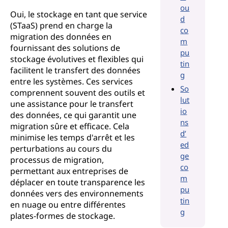
ou
Oui, le stockage en tant que service
d
(STaaS) prend en charge la
co
migration des données en
m
fournissant des solutions de
pu
stockage évolutives et flexibles qui
tin
facilitent le transfert des données
g
entre les systèmes. Ces services
So
comprennent souvent des outils et
lut
une assistance pour le transfert
io
des données, ce qui garantit une
ns
migration sûre et efficace. Cela
d’
minimise les temps d'arrêt et les
ed
perturbations au cours du
ge
processus de migration,
co
permettant aux entreprises de
m
déplacer en toute transparence les
pu
données vers des environnements
tin
en nuage ou entre différentes
g
plates-formes de stockage.