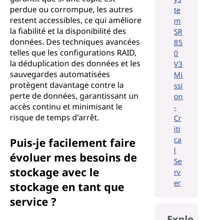
perdue ou corrompue, les autres
te
restent accessibles, ce qui améliore
m
la fiabilité et la disponibilité des
SR
données. Des techniques avancées
85
telles que les configurations RAID,
0
la déduplication des données et les
V3
sauvegardes automatisées
Mi
protègent davantage contre la
ssi
perte de données, garantissant un
on
accès continu et minimisant le
-
risque de temps d'arrêt.
Cr
iti
ca
Puis-je facilement faire
l
évoluer mes besoins de
Se
stockage avec le
rv
er
stockage en tant que
service ?
Explo