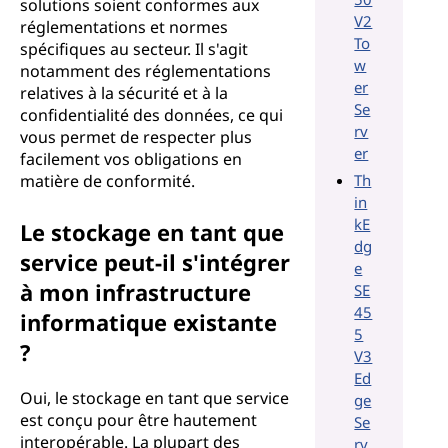
solutions soient conformes aux
V2
réglementations et normes
To
spécifiques au secteur. Il s'agit
w
notamment des réglementations
er
relatives à la sécurité et à la
Se
confidentialité des données, ce qui
rv
vous permet de respecter plus
er
facilement vos obligations en
matière de conformité.
Th
in
kE
Le stockage en tant que
dg
service peut-il s'intégrer
e
à mon infrastructure
SE
45
informatique existante
5
?
V3
Ed
Oui, le stockage en tant que service
ge
est conçu pour être hautement
Se
interopérable. La plupart des
rv