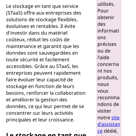
utilisés.
Le stockage en tant que service
Pour
(STaaS) offre aux entreprises des
obtenir
solutions de stockage flexibles,
des
évolutives et rentables. Il évite
informati
d'investir dans du matériel
ons
coûteux, réduit les coûts de
précises
maintenance et garantit que les
ou de
données sont sauvegardées en
l'aide
toute sécurité et facilement
concerna
accessibles. Grâce au STaaS, les
nt nos
entreprises peuvent rapidement
produits,
faire évoluer leur capacité de
nous
stockage en fonction de leurs
vous
besoins, renforcer la collaboration
recomma
et améliorer la gestion des
ndons de
données, ce qui leur permet de se
visiter
concentrer sur leurs activités
notre
site
principales et leur croissance.
d'assistan
ce
dédié,
Le stockage en tant que