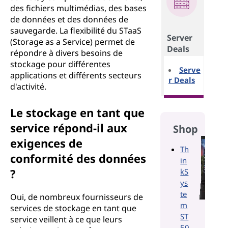
des fichiers multimédias, des bases
de données et des données de
sauvegarde. La flexibilité du STaaS
Server
(Storage as a Service) permet de
Deals
répondre à divers besoins de
stockage pour différentes
Serve
applications et différents secteurs
r Deals
d'activité.
Le stockage en tant que
service répond-il aux
Shop
exigences de
Th
conformité des données
in
?
kS
ys
te
Oui, de nombreux fournisseurs de
m
services de stockage en tant que
ST
service veillent à ce que leurs
50