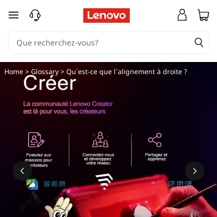
Q
passer au contenu principal
u
'
e
Home
>
Glossary
> Qu`est-ce que l`alignement à droite ?
s
t
-
c
e
q