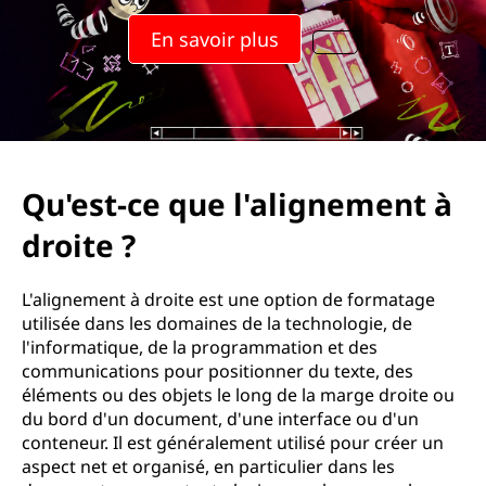
u
En savoir plus
e
l
'
a
Qu'est-ce que l'alignement à
l
droite ?
i
L'alignement à droite est une option de formatage
g
utilisée dans les domaines de la technologie, de
l'informatique, de la programmation et des
n
communications pour positionner du texte, des
éléments ou des objets le long de la marge droite ou
e
du bord d'un document, d'une interface ou d'un
conteneur. Il est généralement utilisé pour créer un
m
aspect net et organisé, en particulier dans les