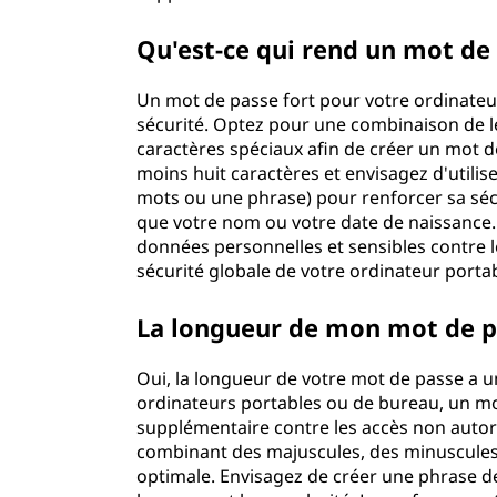
a
Qu'est-ce qui rend un mot de 
s
s
Un mot de passe fort pour votre ordinateur
sécurité. Optez pour une combinaison de le
e
caractères spéciaux afin de créer un mot 
moins huit caractères et envisagez d'utili
:
mots ou une phrase) pour renforcer sa sécuri
que votre nom ou votre date de naissance
t
données personnelles et sensibles contre l
sécurité globale de votre ordinateur porta
r
La longueur de mon mot de pa
o
Oui, la longueur de votre mot de passe a un 
i
ordinateurs portables ou de bureau, un m
supplémentaire contre les accès non autor
s
combinant des majuscules, des minuscules,
optimale. Envisagez de créer une phrase 
o