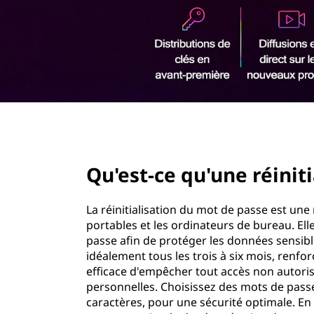
o
r
n
i
n
s
c
i
é
p
a
c
l
page hero 2/3
u
Qu'est-ce qu'une réinit
r
i
La réinitialisation du mot de passe est une
portables et les ordinateurs de bureau. El
s
passe afin de protéger les données sensibl
idéalement tous les trois à six mois, renfor
é
efficace d'empêcher tout accès non autoris
personnelles. Choisissez des mots de pas
e
caractères, pour une sécurité optimale. En