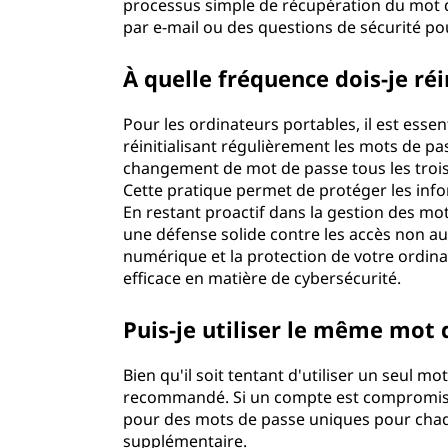
processus simple de récupération du mot d
d
par e-mail ou des questions de sécurité po
e
À quelle fréquence dois-je ré
s
Pour les ordinateurs portables, il est essen
réinitialisant régulièrement les mots de p
m
changement de mot de passe tous les trois à
o
Cette pratique permet de protéger les info
En restant proactif dans la gestion des mo
t
une défense solide contre les accès non aut
numérique et la protection de votre ordin
s
efficace en matière de cybersécurité.
d
Puis-je utiliser le même mot
e
Bien qu'il soit tentant d'utiliser un seul 
recommandé. Si un compte est compromis,
p
pour des mots de passe uniques pour chaq
supplémentaire.