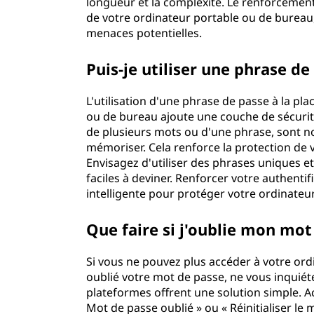
longueur et la complexité. Le renforcement
p
de votre ordinateur portable ou de bureau,
menaces potentielles.
t
Puis-je utiliser une phrase de
i
L'utilisation d'une phrase de passe à la p
o
ou de bureau ajoute une couche de sécuri
de plusieurs mots ou d'une phrase, sont no
n
mémoriser. Cela renforce la protection de v
Envisagez d'utiliser des phrases uniques et
s
faciles à deviner. Renforcer votre authent
intelligente pour protéger votre ordinateu
s
Que faire si j'oublie mon mot
i
m
Si vous ne pouvez plus accéder à votre or
oublié votre mot de passe, ne vous inquiéte
p
plateformes offrent une solution simple. A
Mot de passe oublié » ou « Réinitialiser l