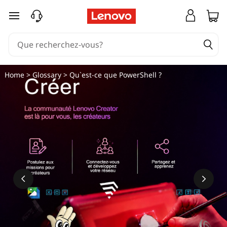
Q
passer au contenu principal
u
'
e
Home
>
Glossary
> Qu`est-ce que PowerShell ?
s
t
-
c
e
q