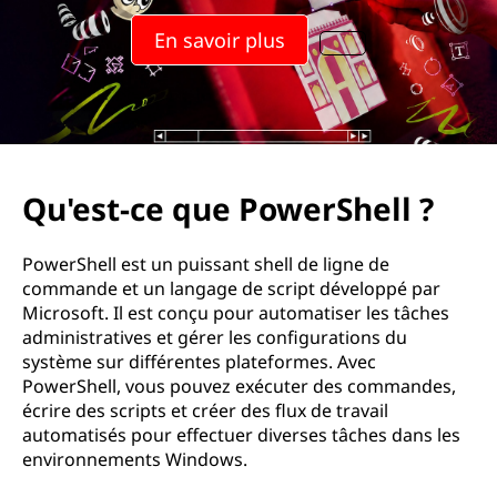
u
En savoir plus
e
P
o
w
Qu'est-ce que PowerShell ?
e
PowerShell est un puissant shell de ligne de
r
commande et un langage de script développé par
Microsoft. Il est conçu pour automatiser les tâches
S
administratives et gérer les configurations du
système sur différentes plateformes. Avec
h
PowerShell, vous pouvez exécuter des commandes,
écrire des scripts et créer des flux de travail
e
automatisés pour effectuer diverses tâches dans les
environnements Windows.
l