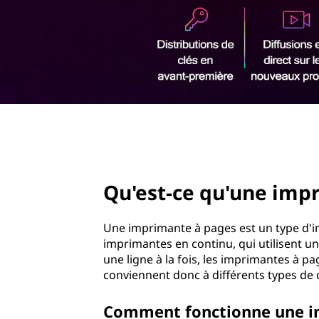
u
r
'
i
n
u
c
i
n
p
a
e
l
page hero 2/3
i
m
Qu'est-ce qu'une imp
p
Une imprimante à pages est un type d'i
r
imprimantes en continu, qui utilisent u
une ligne à la fois, les imprimantes à p
i
conviennent donc à différents types de
m
Comment fonctionne une i