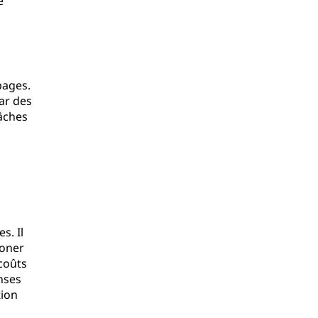
e
pages.
ar des
tâches
s. Il
toner
coûts
enses
tion