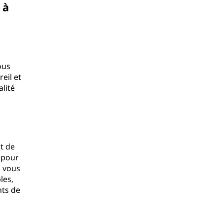
 à
ous
eil et
lité
t de
 pour
, vous
les,
nts de