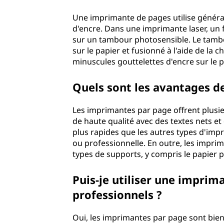
a
Une imprimante de pages utilise général
d'encre. Dans une imprimante laser, un f
n
sur un tambour photosensible. Le tambou
sur le papier et fusionné à l'aide de la 
t
minuscules gouttelettes d'encre sur le p
e
Quels sont les avantages de
d
Les imprimantes par page offrent plusie
e
de haute qualité avec des textes nets e
plus rapides que les autres types d'impr
p
ou professionnelle. En outre, les imprim
types de supports, y compris le papier p
a
Puis-je utiliser une impri
g
professionnels ?
e
Oui, les imprimantes par page sont bie