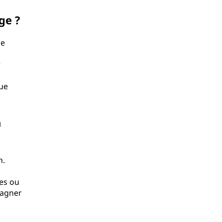
ge ?
le
r
que
n
n.
es ou
gagner