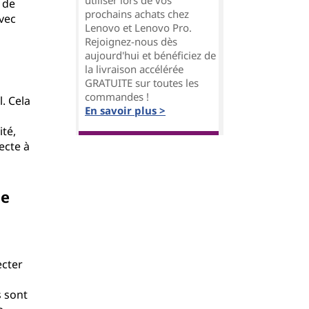
utiliser lors de vos
 de
prochains achats chez
avec
Lenovo et Lenovo Pro.
Rejoignez-nous dès
aujourd'hui et bénéficiez de
la livraison accélérée
GRATUITE sur toutes les
commandes !
. Cela
En savoir plus >
ité,
ecte à
ne
ecter
s sont