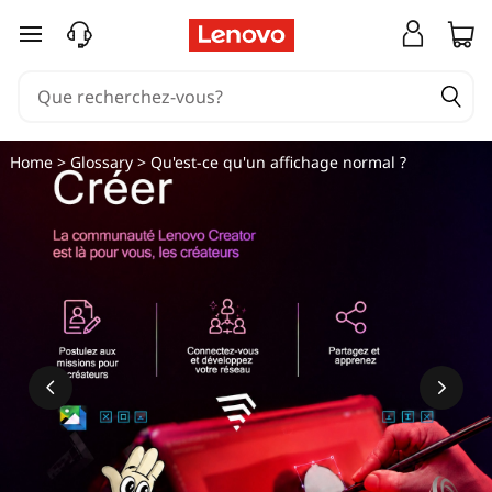
U
passer au contenu principal
n
e
c
Home
>
Glossary
> Qu'est-ce qu'un affichage normal ?
l
a
r
t
é
m