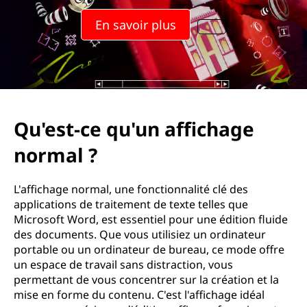
a
En savoir plus
x
i
m
a
Qu'est-ce qu'un affichage
l
normal ?
e
L'affichage normal, une fonctionnalité clé des
a
applications de traitement de texte telles que
Microsoft Word, est essentiel pour une édition fluide
v
des documents. Que vous utilisiez un ordinateur
portable ou un ordinateur de bureau, ce mode offre
e
un espace de travail sans distraction, vous
permettant de vous concentrer sur la création et la
c
mise en forme du contenu. C'est l'affichage idéal