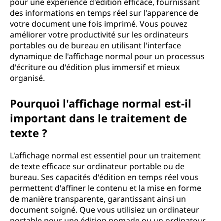
pour une expérience d'édition efficace, fournissant
l
des informations en temps réel sur l'apparence de
votre document une fois imprimé. Vous pouvez
'
améliorer votre productivité sur les ordinateurs
portables ou de bureau en utilisant l'interface
a
dynamique de l'affichage normal pour un processus
d'écriture ou d'édition plus immersif et mieux
ff
organisé.
i
Pourquoi l'affichage normal est-il
c
important dans le traitement de
texte ?
h
L'affichage normal est essentiel pour un traitement
a
de texte efficace sur ordinateur portable ou de
bureau. Ses capacités d'édition en temps réel vous
g
permettent d'affiner le contenu et la mise en forme
de manière transparente, garantissant ainsi un
e
document soigné. Que vous utilisiez un ordinateur
portable pour une édition nomade ou un ordinateur