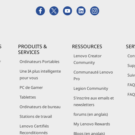
S
PRODUITS &
RESSOURCES
SER
SERVICES
Lenovo Creator
Con
r
Ordinateurs Portables
Community
Sup
Une IA plus intelligente
Communauté Lenovo
Sui
pour vous
Pro
FAQ 
PC de Gamer
Legion Community
FAQ 
Tablettes
S'inscrire aux emails et
newsletters
Ordinateurs de bureau
forums (en anglais)
Stations de travail
My Lenovo Rewards
Lenovo Certifiés
Reconditionnés
Blogs (en anglais)