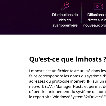
u
r
e
i
n
l
c
i
m
p
a
h
l
page hero 2/3
o
Qu'est-ce que lmhosts 
s
t
Lmhosts est un fichier texte utilisé dans 
faire correspondre les noms du système d'
s
adresses du protocole internet (IP) sur un 
network (LAN) Manager Hosts et permet de
?
dépendre uniquement du système de noms d
le répertoire Windows\System32\Drivers\E