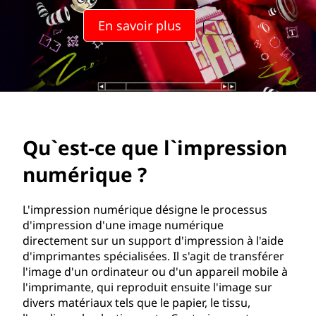
u
En savoir plus
e
l
'
i
Qu`est-ce que l`impression
m
numérique ?
p
r
L'impression numérique désigne le processus
d'impression d'une image numérique
e
directement sur un support d'impression à l'aide
d'imprimantes spécialisées. Il s'agit de transférer
s
l'image d'un ordinateur ou d'un appareil mobile à
l'imprimante, qui reproduit ensuite l'image sur
s
divers matériaux tels que le papier, le tissu,