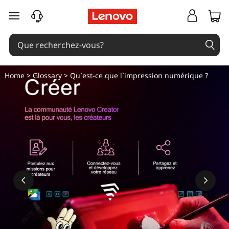
Q
passer au contenu principal
u
'
e
Home
>
Glossary
> Qu`est-ce que l`impression numérique ?
s
t
-
c
e
q