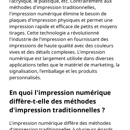
l'acrylique, le plastique, etc. Contrairement aux
i
méthodes d'impression traditionnelles,
l'impression numérique élimine le besoin de
o
plaques d'impression physiques et permet une
impression rapide et efficace de petits et moyens
n
tirages. Cette technologie a révolutionné
l'industrie de l'impression en fournissant des
n
impressions de haute qualité avec des couleurs
vives et des détails complexes. L'impression
u
numérique est largement utilisée dans diverses
applications telles que le matériel de marketing, la
m
signalisation, l'emballage et les produits
personnalisés.
é
En quoi l'impression numérique
r
diffère-t-elle des méthodes
i
d'impression traditionnelles ?
q
L'impression numérique diffère des méthodes
d'impression traditionnelles à plusieurs égards.