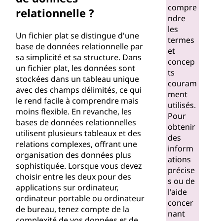
d
compre
relationnelle ?
ndre
e
les
Un fichier plat se distingue d'une
termes
f
base de données relationnelle par
et
sa simplicité et sa structure. Dans
concep
i
un fichier plat, les données sont
ts
stockées dans un tableau unique
couram
c
avec des champs délimités, ce qui
ment
le rend facile à comprendre mais
utilisés.
h
moins flexible. En revanche, les
Pour
bases de données relationnelles
obtenir
i
utilisent plusieurs tableaux et des
des
relations complexes, offrant une
inform
e
organisation des données plus
ations
sophistiquée. Lorsque vous devez
r
précise
choisir entre les deux pour des
s ou de
applications sur ordinateur,
s
l'aide
ordinateur portable ou ordinateur
concer
de bureau, tenez compte de la
p
nant
complexité de vos données et de