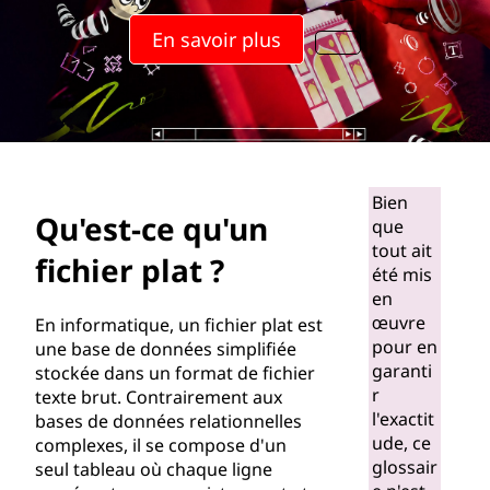
a
En savoir plus
c
e
s
p
Bien
Qu'est-ce qu'un
que
o
tout ait
fichier plat ?
été mis
u
en
r
œuvre
En informatique, un fichier plat est
pour en
une base de données simplifiée
l
garanti
stockée dans un format de fichier
r
texte brut. Contrairement aux
'
l'exactit
bases de données relationnelles
ude, ce
complexes, il se compose d'un
i
glossair
seul tableau où chaque ligne