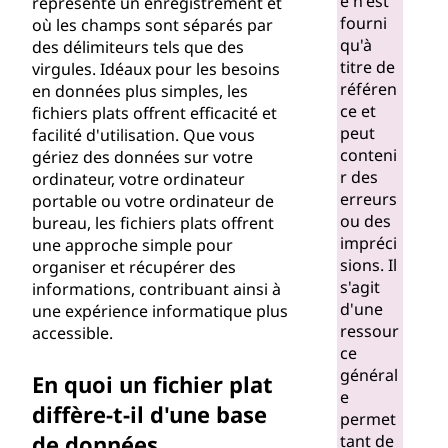
e n'est
représente un enregistrement et
n
fourni
où les champs sont séparés par
qu'à
des délimiteurs tels que des
t
titre de
virgules. Idéaux pour les besoins
référen
en données plus simples, les
é
ce et
fichiers plats offrent efficacité et
peut
facilité d'utilisation. Que vous
g
conteni
gériez des données sur votre
r des
ordinateur, votre ordinateur
r
erreurs
portable ou votre ordinateur de
ou des
bureau, les fichiers plats offrent
a
impréci
une approche simple pour
sions. Il
organiser et récupérer des
t
s'agit
informations, contribuant ainsi à
d'une
une expérience informatique plus
i
ressour
accessible.
ce
o
général
En quoi un fichier plat
e
n
diffère-t-il d'une base
permet
de données
tant de