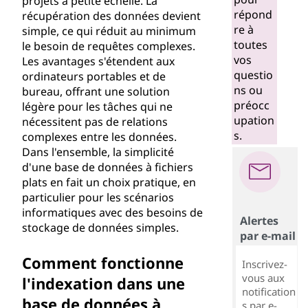
projets à petite échelle. La
répond
récupération des données devient
re à
simple, ce qui réduit au minimum
toutes
le besoin de requêtes complexes.
vos
Les avantages s'étendent aux
questio
ordinateurs portables et de
ns ou
bureau, offrant une solution
préocc
légère pour les tâches qui ne
upation
nécessitent pas de relations
s.
complexes entre les données.
Dans l'ensemble, la simplicité
d'une base de données à fichiers
plats en fait un choix pratique, en
particulier pour les scénarios
informatiques avec des besoins de
Alertes
stockage de données simples.
par e-mail
Comment fonctionne
Inscrivez-
vous aux
l'indexation dans une
notification
base de données à
s par e-