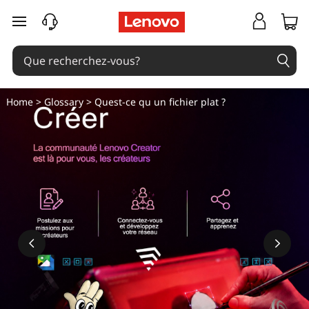
O
passer au contenu principal
u
t
i
Home
>
Glossary
> Quest-ce qu un fichier plat ?
l
s
e
ff
i
c