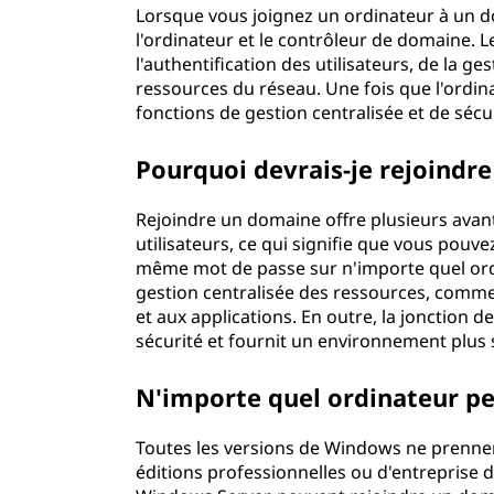
Lorsque vous joignez un ordinateur à un do
n
l'ordinateur et le contrôleur de domaine. 
l'authentification des utilisateurs, de la ges
d
ressources du réseau. Une fois que l'ordina
fonctions de gestion centralisée et de sécu
e
d
Pourquoi devrais-je rejoindr
o
Rejoindre un domaine offre plusieurs avant
utilisateurs, ce qui signifie que vous pouv
m
même mot de passe sur n'importe quel or
gestion centralisée des ressources, comme 
a
et aux applications. En outre, la jonction d
sécurité et fournit un environnement plus 
i
N'importe quel ordinateur pe
n
e
Toutes les versions de Windows ne prennen
éditions professionnelles ou d'entreprise 