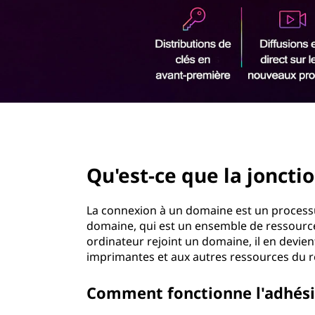
u
r
e
i
n
l
c
i
a
p
a
j
l
page hero 2/3
o
Qu'est-ce que la joncti
n
c
La connexion à un domaine est un processu
domaine, qui est un ensemble de ressource
t
ordinateur rejoint un domaine, il en devie
imprimantes et aux autres ressources du r
i
Comment fonctionne l'adhési
o