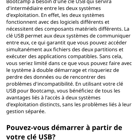
S
Bootcamp a besoin d'une clé USB qui servira
d'intermédiaire entre les deux systèmes
B
d'exploitation. En effet, les deux systèmes
fonctionnent avec des logiciels différents et
d
nécessitent des composants matériels différents. La
clé USB permet aux deux systèmes de communiquer
a
entre eux, ce qui garantit que vous pouvez accéder
simultanément aux fichiers des deux partitions et
n
exécuter des applications compatibles. Sans cela,
vous seriez limité dans ce que vous pouvez faire avec
s
le système à double démarrage et risqueriez de
perdre des données ou de rencontrer des
W
problèmes d'incompatibilité. En utilisant votre clé
USB pour Bootcamp, vous bénéficiez de tous les
i
avantages liés à l'accès à deux systèmes
d'exploitation distincts, sans les problèmes liés à leur
n
gestion séparée.
d
Pouvez-vous démarrer à partir de
o
votre clé USB?