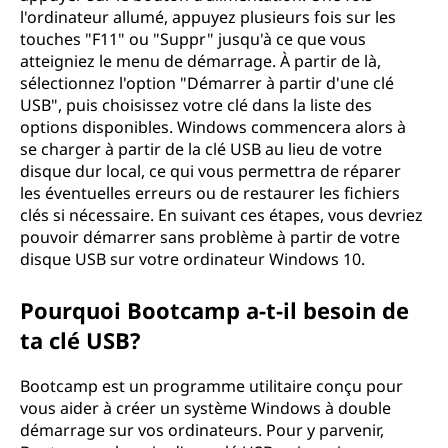
l'ordinateur allumé, appuyez plusieurs fois sur les
r
touches "F11" ou "Suppr" jusqu'à ce que vous
d
atteigniez le menu de démarrage. À partir de là,
sélectionnez l'option "Démarrer à partir d'une clé
'
USB", puis choisissez votre clé dans la liste des
options disponibles. Windows commencera alors à
u
se charger à partir de la clé USB au lieu de votre
disque dur local, ce qui vous permettra de réparer
n
les éventuelles erreurs ou de restaurer les fichiers
clés si nécessaire. En suivant ces étapes, vous devriez
e
pouvoir démarrer sans problème à partir de votre
disque USB sur votre ordinateur Windows 10.
c
Pourquoi Bootcamp a-t-il besoin de
l
ta clé USB?
é
Bootcamp est un programme utilitaire conçu pour
U
vous aider à créer un système Windows à double
démarrage sur vos ordinateurs. Pour y parvenir,