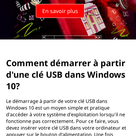
a
En savoir plus
r
r
e
r
Comment démarrer à partir
à
d'une clé USB dans Windows
p
10?
a
Le démarrage à partir de votre clé USB dans
r
Windows 10 est un moyen simple et pratique
d'accéder à votre système d'exploitation lorsqu'il ne
t
fonctionne pas correctement. Pour ce faire, vous
devez insérer votre clé USB dans votre ordinateur et
i
appuyer sur le bouton d'alimentation. Une fois