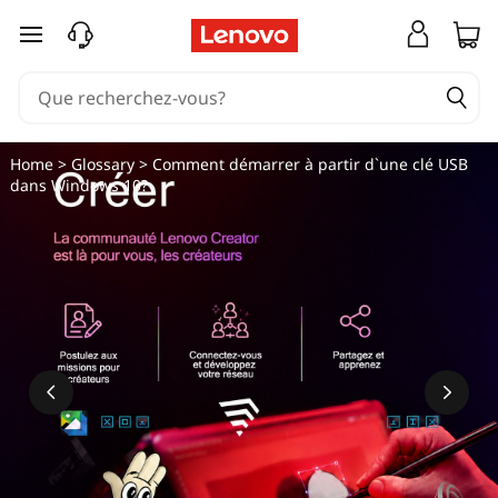
C
passer au contenu principal
o
m
m
Home
>
Glossary
> Comment démarrer à partir d`une clé USB
dans Windows 10?
e
n
t
d
é
m