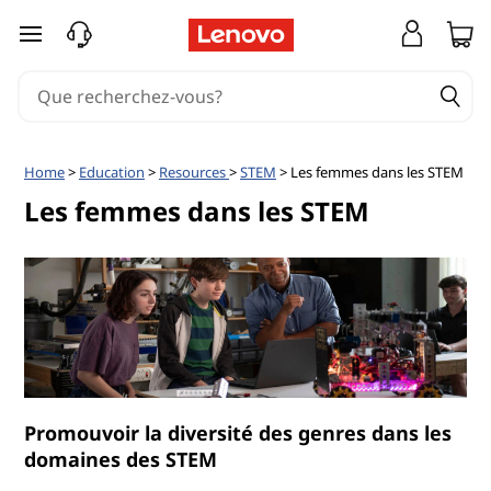
L
passer au contenu principal
e
s
f
Home
>
Education
>
Resources
>
STEM
> Les femmes dans les STEM
e
Les femmes dans les STEM
m
m
e
s
Promouvoir la diversité des genres dans les
d
domaines des STEM