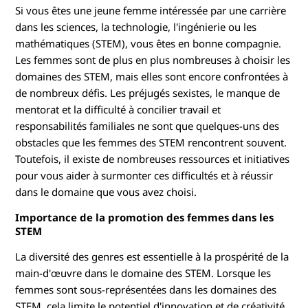
a
Si vous êtes une jeune femme intéressée par une carrière
n
dans les sciences, la technologie, l'ingénierie ou les
mathématiques (STEM), vous êtes en bonne compagnie.
s
Les femmes sont de plus en plus nombreuses à choisir les
domaines des STEM, mais elles sont encore confrontées à
l
de nombreux défis. Les préjugés sexistes, le manque de
mentorat et la difficulté à concilier travail et
e
responsabilités familiales ne sont que quelques-uns des
s
obstacles que les femmes des STEM rencontrent souvent.
Toutefois, il existe de nombreuses ressources et initiatives
S
pour vous aider à surmonter ces difficultés et à réussir
dans le domaine que vous avez choisi.
T
Importance de la promotion des femmes dans les
E
STEM
La diversité des genres est essentielle à la prospérité de la
M
main-d'œuvre dans le domaine des STEM. Lorsque les
femmes sont sous-représentées dans les domaines des
STEM, cela limite le potentiel d'innovation et de créativité.