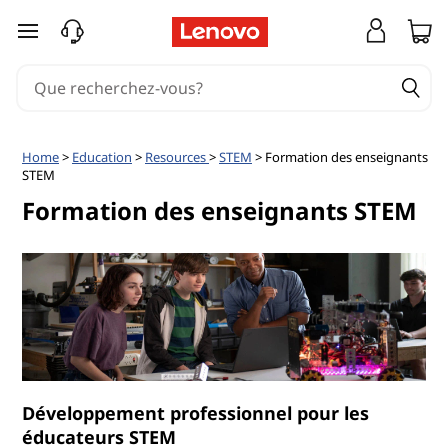
D
passer au contenu principal
é
v
e
Home
>
Education
>
Resources
>
STEM
> Formation des enseignants
STEM
l
Formation des enseignants STEM
o
p
p
e
m
Développement professionnel pour les
éducateurs STEM