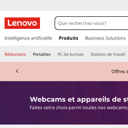
C
o
n
p
a
Intelligence artificielle
Produits
Business Solutions
f
s
s
e
Réductions
Portables
PC de bureau
Stations de travail
e
r
r
Currently displaying item 1 of 3
a
Offres 
u
e
c
o
n
n
Webcams et appareils de 
t
c
e
Faites votre choix parmi toutes nos webcams,
n
e
u
p