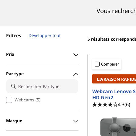
C
r
Vous recherch
a
i
n
m
c
i
Filtres
Développer tout
e
p
5
résultats correspond
a
r
l
Prix
a
Comparer
Par type
s
LIVRAISON RAPID
Webcam Lenovo Se
HD Gen2
Webcams (5)
4.3
(6)
Marque