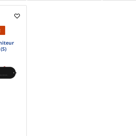
E
iteur
(S)