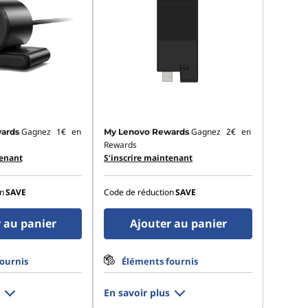
Gagnez
1€
en
Gagnez
2€
en
ards
My Lenovo Rewards
Rewards
tenant
S’inscrire maintenant
n
SAVE
Code de réduction
SAVE
 au panier
Ajouter au panier
ournis
Éléments fournis
En savoir plus