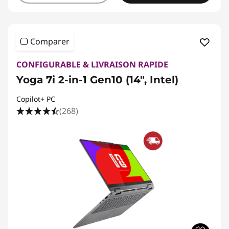
e
e
Comparer
t
CONFIGURABLE & LIVRAISON RAPIDE
b
Yoga 7i 2-in-1 Gen10 (14", Intel)
l
Copilot+ PC
o
(268)
g
a
g
e