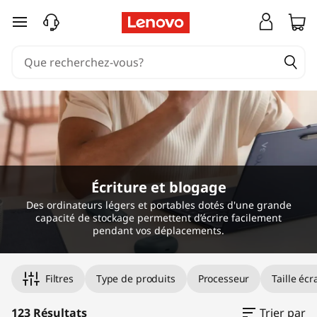
O
passer au contenu principal
r
d
i
n
a
Écriture et blogage
t
Des ordinateurs légers et portables dotés d'une grande
capacité de stockage permettent d’écrire facilement
e
pendant vos déplacements.
u
Filtres
Type de produits
Processeur
Taille éc
r
123 Résultats
Trier par