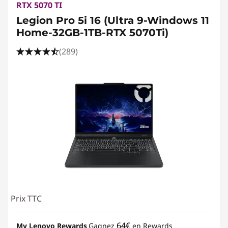
RTX 5070 TI
Legion Pro 5i 16 (Ultra 9-Windows 11
Home-32GB-1TB-RTX 5070Ti)
(289)
Prix TTC
64€
My Lenovo Rewards
Gagnez
en Rewards