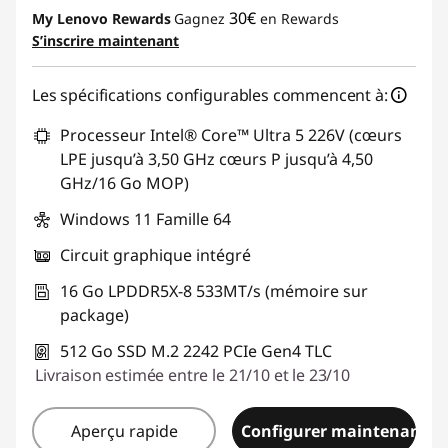
o
30€
My Lenovo Rewards
Gagnez
en Rewards
S’inscrire maintenant
u
Les spécifications configurables commencent à:
r
Processeur Intel® Core™ Ultra 5 226V (cœurs
é
LPE jusqu’à 3,50 GHz cœurs P jusqu’à 4,50
GHz/16 Go MOP)
c
Windows 11 Famille 64
r
Circuit graphique intégré
i
16 Go LPDDR5X-8 533MT/s (mémoire sur
package)
t
512 Go SSD M.2 2242 PCIe Gen4 TLC
u
Livraison estimée entre le 21/10 et le 23/10
r
Aperçu rapide
Configurer maintenant