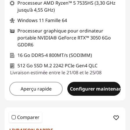
Processeur AMD Ryzen™ 5 7535HS (3,30 GHz
o
jusqu’à 4,55 GHz)
r
Windows 11 Famille 64
t
Processeur graphique pour ordinateur
portable NVIDIA® GeForce RTX™ 3050 6Go
a
GDDR6
b
16 Go DDR5-4 800MT/s (SODIMM)
512 Go SSD M.2 2242 PCIe Gen4 QLC
l
Livraison estimée entre le 21/08 et le 25/08
e
Aperçu rapide
Configurer maintenant
W
i
Comparer
n