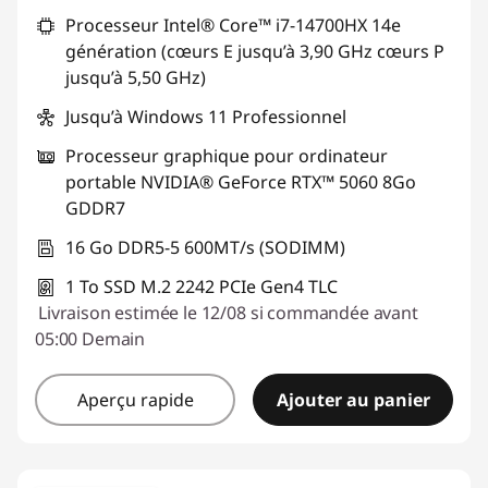
Processeur Intel® Core™ i7-14700HX 14e
j
génération (cœurs E jusqu’à 3,90 GHz cœurs P
e
jusqu’à 5,50 GHz)
Jusqu’à Windows 11 Professionnel
u
Processeur graphique pour ordinateur
x
portable NVIDIA® GeForce RTX™ 5060 8Go
GDDR7
16 Go DDR5-5 600MT/s (SODIMM)
1 To SSD M.2 2242 PCIe Gen4 TLC
Livraison estimée le 12/08 si commandée avant
05:00 Demain
Aperçu rapide
Ajouter au panier