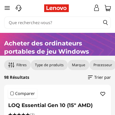
L
passer au contenu principal
e
m
e
Acheter des ordinateurs
i
portables de jeu Windows
l
Filtres
Type de produits
Marque
Processeur
l
98 Résultats
Trier par
e
u
Comparer
r
LOQ Essential Gen 10 (15" AMD)
(3)