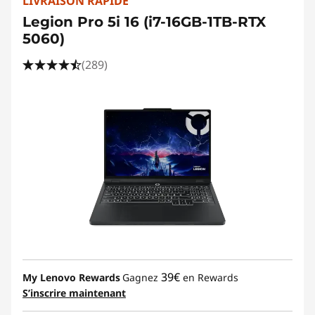
d
LIVRAISON RAPIDE
Legion Pro 5i 16 (i7-16GB-1TB-RTX
o
5060)
w
(289)
s
p
o
u
r
l
e
39€
My Lenovo Rewards
Gagnez
en Rewards
S’inscrire maintenant
s