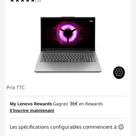
o
r
d
i
n
a
t
Prix TTC
e
u
36€
My Lenovo Rewards
Gagnez
en Rewards
S’inscrire maintenant
r
Les spécifications configurables commencent à:
p