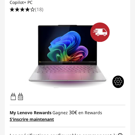
r
Copilot+ PC
(18)
l
a
m
a
i
s
o
45W-65W
USB PD
n
30€
My Lenovo Rewards
Gagnez
en Rewards
S’inscrire maintenant