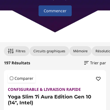
r
Commencer
t
a
b
l
Filtres
Circuits graphiques
Mémoire
Résolutio
e
197 Résultats
Trier par
s
p
Comparer
o
CONFIGURABLE & LIVRAISON RAPIDE
Yoga Slim 7i Aura Edition Gen 10
u
(14", Intel)