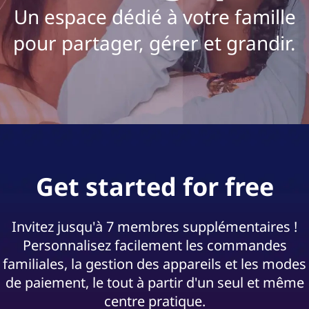
d
Un espace dédié à votre famille
i
pour partager, gérer et grandir.
n
a
t
e
u
Get started for free
r
Invitez jusqu'à 7 membres supplémentaires !
s
Personnalisez facilement les commandes
p
familiales, la gestion des appareils et les modes
de paiement, le tout à partir d'un seul et même
o
centre pratique.