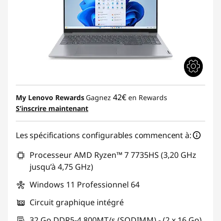
42€
My Lenovo Rewards
Gagnez
en Rewards
S’inscrire maintenant
Les spécifications configurables commencent à:
Processeur AMD Ryzen™ 7 7735HS (3,20 GHz
jusqu’à 4,75 GHz)
Windows 11 Professionnel 64
Circuit graphique intégré
32 Go DDR5-4 800MT/s (SODIMM) - (2 x 16 Go)