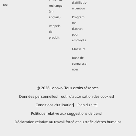
d'affiliatio
lité
rechange
n Lenovo
(en
anglais)
Program
me
Rappels
d’achat
de
pour
produit
employés
Glossaire
Base de
connaissa
nces
@ 2026 Lenovo. Tous droits réservés.
Données personnelles
outil d'autorisation des cookies
Conditions d’utilisation
Plan du site
Politique relative aux suggestions de tiers
Déclaration relative au travail forcé et au trafic d'êtres humains