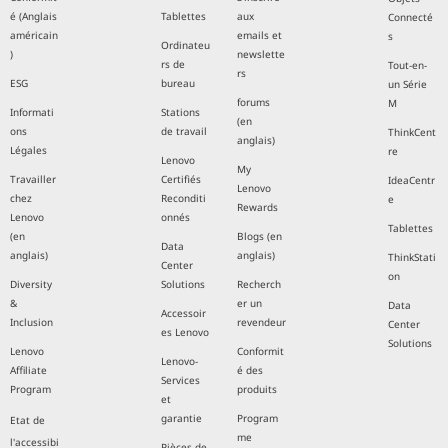
é (Anglais
Tablettes
aux
Connecté
américain
emails et
s
Ordinateu
)
newslette
rs de
Tout-en-
rs
ESG
bureau
un Série
forums
M
Informati
Stations
(en
ons
de travail
ThinkCent
anglais)
Légales
re
Lenovo
My
Travailler
Certifiés
IdeaCentr
Lenovo
chez
Reconditi
e
Rewards
Lenovo
onnés
Tablettes
(en
Blogs (en
Data
anglais)
anglais)
ThinkStati
Center
on
Diversity
Solutions
Recherch
&
er un
Data
Accessoir
Inclusion
revendeur
Center
es Lenovo
Solutions
Lenovo
Conformit
Lenovo-
Affiliate
é des
Services
Program
produits
et
garantie
Program
Etat de
me
l'accessibi
Pièces de