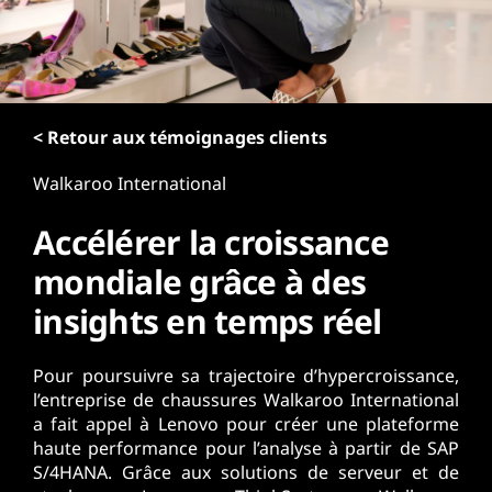
r
i
n
c
i
p
< Retour aux témoignages clients
a
Walkaroo International
l
Accélérer la croissance
mondiale grâce à des
insights en temps réel
Pour poursuivre sa trajectoire d’hypercroissance,
l’entreprise de chaussures Walkaroo International
a fait appel à Lenovo pour créer une plateforme
haute performance pour l’analyse à partir de SAP
S/4HANA. Grâce aux solutions de serveur et de