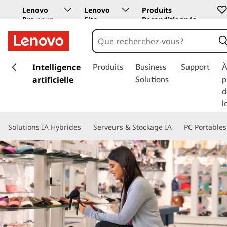
Lenovo
Lenovo
Produits
Pro
pour
Site
Reconditionnés
les
Education
entreprises
p
a
Intelligence
Produits
Business
Support
À
s
artificielle
Solutions
p
s
d
e
l
r
a
Solutions IA Hybrides
Serveurs & Stockage IA
PC Portables
u
c
o
n
t
e
n
u
p