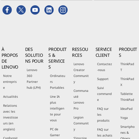
À
DES
PRODUIT
RESSOU
SERVICE
PRODUIT
PROPOS
SOLUTIO
S &
RCES
CLIENT
S
DE
NS POUR
SERVICE
Lenovo
Contactez
ThinkPad
LENOVO
S
Lenovo
Creator
-nous
T
Notre
360
Ordinateu
Communit
Support
ThinkPad
entrepris
Partner
rs
y
X
e
hub (LPH)
Portables
Suivi
Communa
command
Tablette
Actualités
Une IA
uté
e
ThinkPad
plus
Lenovo
Relations
intelligen
Pro
FAQ sur
IdeaPad
avec les
te pour
les
investisse
Legion
Yoga
vous
produits
urs (en
Communit
Smartpho
anglais)
PC de
y
FAQ sur
nes &
Gamer
les achats
Conformit
S'inscrire
Objets