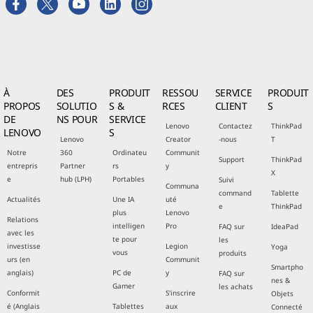
À
DES
PRODUIT
RESSOU
SERVICE
PRODUIT
PROPOS
SOLUTIO
S &
RCES
CLIENT
S
DE
NS POUR
SERVICE
Lenovo
Contactez
ThinkPad
LENOVO
S
Lenovo
Creator
-nous
T
Notre
360
Ordinateu
Communit
Support
ThinkPad
entrepris
Partner
rs
y
X
e
hub (LPH)
Portables
Suivi
Communa
command
Tablette
Actualités
Une IA
uté
e
ThinkPad
plus
Lenovo
Relations
intelligen
Pro
FAQ sur
IdeaPad
avec les
te pour
les
investisse
Legion
Yoga
vous
produits
urs (en
Communit
Smartpho
anglais)
PC de
y
FAQ sur
nes &
Gamer
les achats
Conformit
S'inscrire
Objets
é (Anglais
Tablettes
aux
Connecté