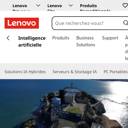
Lenovo
Lenovo
Produits
Pro
pour
Site
Reconditionnés
les
Education
entreprises
p
a
Intelligence
Produits
Business
Support
À
s
artificielle
Solutions
p
s
d
e
l
r
a
Solutions IA Hybrides
Serveurs & Stockage IA
PC Portables
u
c
o
n
t
e
n
u
p