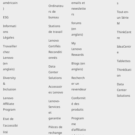
américain
emails et
s
Ordinateu
)
newslette
rs de
Tout-en-
rs
ESG
bureau
un Série
forums
M
Informati
Stations
(en
ons
de travail
ThinkCent
anglais)
Légales
re
Lenovo
My
Travailler
Certifiés
IdeaCentr
Lenovo
chez
Reconditi
e
Rewards
Lenovo
onnés
Tablettes
(en
Blogs (en
Data
anglais)
anglais)
ThinkStati
Center
on
Diversity
Solutions
Recherch
&
er un
Data
Accessoir
Inclusion
revendeur
Center
es Lenovo
Solutions
Lenovo
Conformit
Lenovo-
Affiliate
é des
Services
Program
produits
et
garantie
Program
Etat de
me
l'accessibi
Pièces de
d'affiliatio
lité
rechange