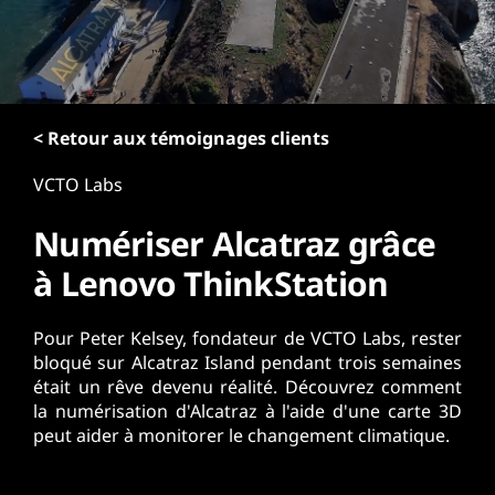
r
i
n
c
i
p
< Retour aux témoignages clients
a
VCTO Labs
l
Numériser Alcatraz grâce
à Lenovo ThinkStation
Pour Peter Kelsey, fondateur de VCTO Labs, rester
bloqué sur Alcatraz Island pendant trois semaines
était un rêve devenu réalité. Découvrez comment
la numérisation d'Alcatraz à l'aide d'une carte 3D
peut aider à monitorer le changement climatique.