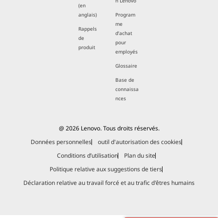
n Lenovo
(en
anglais)
Program
me
Rappels
d’achat
de
pour
produit
employés
Glossaire
Base de
connaissa
nces
@ 2026 Lenovo. Tous droits réservés.
Données personnelles
outil d'autorisation des cookies
Conditions d’utilisation
Plan du site
Politique relative aux suggestions de tiers
Déclaration relative au travail forcé et au trafic d'êtres humains