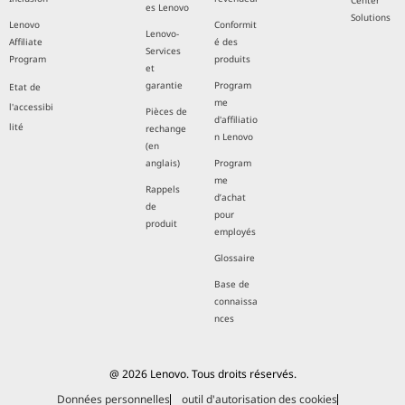
Center
es Lenovo
Solutions
Lenovo
Conformit
Lenovo-
Affiliate
é des
Services
Program
produits
et
garantie
Program
Etat de
me
l'accessibi
Pièces de
d'affiliatio
lité
rechange
n Lenovo
(en
anglais)
Program
me
Rappels
d’achat
de
pour
produit
employés
Glossaire
Base de
connaissa
nces
@ 2026 Lenovo. Tous droits réservés.
Données personnelles
outil d'autorisation des cookies