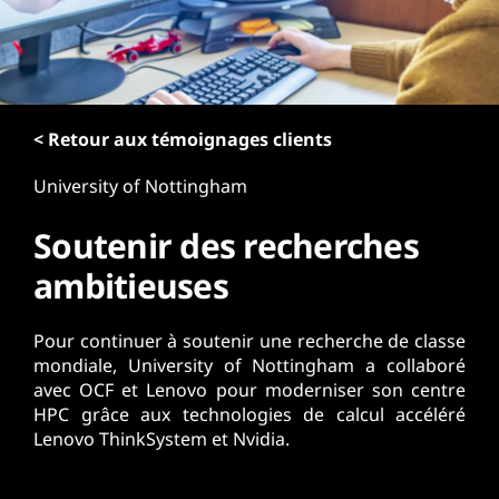
r
i
n
c
i
p
< Retour aux témoignages clients
a
University of Nottingham
l
Soutenir des recherches
ambitieuses
Pour continuer à soutenir une recherche de classe
mondiale, University of Nottingham a collaboré
avec OCF et Lenovo pour moderniser son centre
HPC grâce aux technologies de calcul accéléré
Lenovo ThinkSystem et Nvidia.