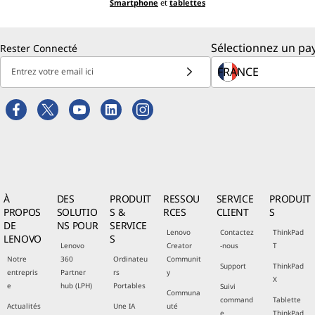
Smartphone
et
tablettes
Sélectionnez un pay
Rester Connecté
Entrez votre email ici
À
DES
PRODUIT
RESSOU
SERVICE
PRODUIT
PROPOS
SOLUTIO
S &
RCES
CLIENT
S
DE
NS POUR
SERVICE
Lenovo
Contactez
ThinkPad
LENOVO
S
Lenovo
Creator
-nous
T
Notre
360
Ordinateu
Communit
Support
ThinkPad
entrepris
Partner
rs
y
X
e
hub (LPH)
Portables
Suivi
Communa
command
Tablette
Actualités
Une IA
uté
e
ThinkPad