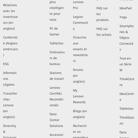
plus
Lenovo
Relations
intelligen
Pro
FAQ sur
IdeaPad
avec les
te pour
les
investisse
Legion
Yoga
vous
produits
urs (en
Communit
Smartpho
anglais)
PC de
y
FAQ sur
nes &
Gamer
les achats
Conformit
S'inscrire
Objets
é (Anglais
Tablettes
aux
Connecté
américain
emails et
s
Ordinateu
)
newslette
rs de
Tout-en-
rs
ESG
bureau
un Série
forums
M
Informati
Stations
(en
ons
de travail
ThinkCent
anglais)
Légales
re
Lenovo
My
Travailler
Certifiés
IdeaCentr
Lenovo
chez
Reconditi
e
Rewards
Lenovo
onnés
Tablettes
(en
Blogs (en
Data
anglais)
anglais)
ThinkStati
Center
on
Diversity
Solutions
Recherch
&
er un
Data
Accessoir
Inclusion
revendeur