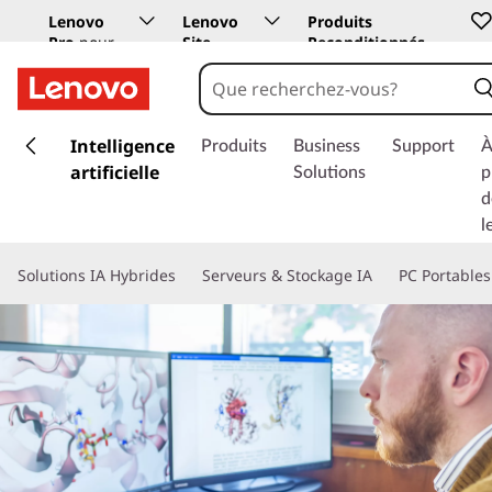
Lenovo
Lenovo
Produits
Pro
pour
Site
Reconditionnés
les
Education
entreprises
p
a
Intelligence
Produits
Business
Support
À
s
artificielle
Solutions
p
s
d
e
l
r
a
Solutions IA Hybrides
Serveurs & Stockage IA
PC Portables
u
c
o
n
t
e
n
u
p