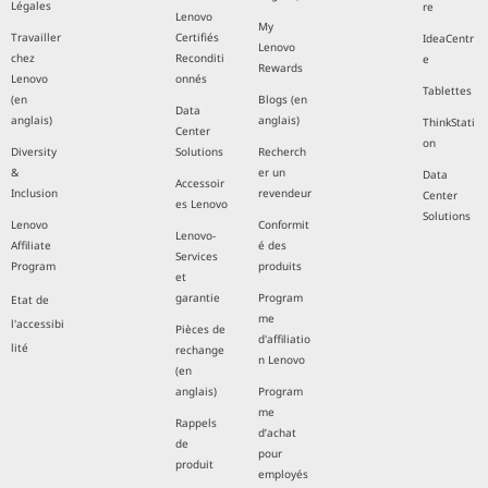
Légales
re
Lenovo
My
Travailler
Certifiés
IdeaCentr
Lenovo
chez
Reconditi
e
Rewards
Lenovo
onnés
Tablettes
(en
Blogs (en
Data
anglais)
anglais)
ThinkStati
Center
on
Diversity
Solutions
Recherch
&
er un
Data
Accessoir
Inclusion
revendeur
Center
es Lenovo
Solutions
Lenovo
Conformit
Lenovo-
Affiliate
é des
Services
Program
produits
et
garantie
Program
Etat de
me
l'accessibi
Pièces de
d'affiliatio
lité
rechange
n Lenovo
(en
anglais)
Program
me
Rappels
d’achat
de
pour
produit
employés