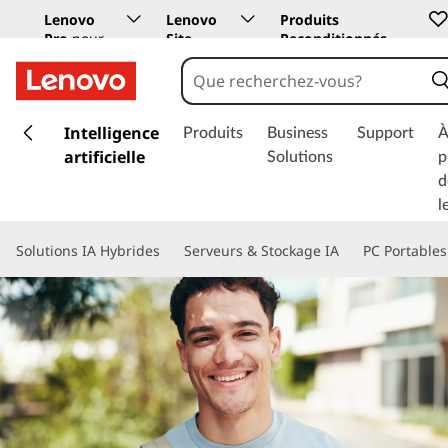
Lenovo
Lenovo
Produits
Pro
pour
Site
Reconditionnés
les
Education
entreprises
p
a
Intelligence
Produits
Business
Support
À
s
artificielle
Solutions
p
s
d
e
l
r
a
Solutions IA Hybrides
Serveurs & Stockage IA
PC Portables
u
c
o
n
t
e
n
u
p