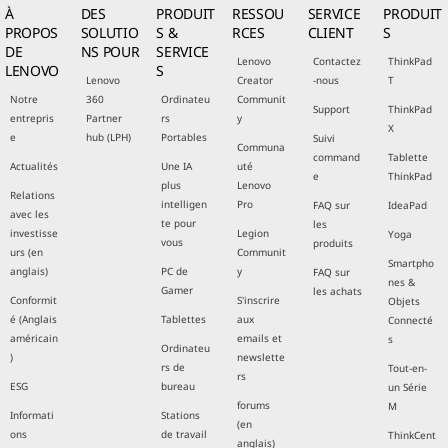
À
DES
PRODUIT
RESSOU
SERVICE
PRODUIT
PROPOS
SOLUTIO
S &
RCES
CLIENT
S
DE
NS POUR
SERVICE
Lenovo
Contactez
ThinkPad
LENOVO
S
Lenovo
Creator
-nous
T
Notre
360
Ordinateu
Communit
Support
ThinkPad
entrepris
Partner
rs
y
X
e
hub (LPH)
Portables
Suivi
Communa
command
Tablette
Actualités
Une IA
uté
e
ThinkPad
plus
Lenovo
Relations
intelligen
Pro
FAQ sur
IdeaPad
avec les
te pour
les
investisse
Legion
Yoga
vous
produits
urs (en
Communit
Smartpho
anglais)
PC de
y
FAQ sur
nes &
Gamer
les achats
Conformit
S'inscrire
Objets
é (Anglais
Tablettes
aux
Connecté
américain
emails et
s
Ordinateu
)
newslette
rs de
Tout-en-
rs
ESG
bureau
un Série
forums
M
Informati
Stations
(en
ons
de travail
ThinkCent
anglais)