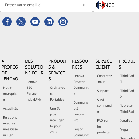
Entrez votre email ici
À
DES
PRODUIT
RESSOU
SERVICE
PRODUIT
PROPOS
SOLUTIO
S &
RCES
CLIENT
S
DE
NS POUR
SERVICE
Lenovo
Contactez
ThinkPad
LENOVO
S
Lenovo
Creator
-nous
T
Notre
360
Ordinateu
Communit
Support
ThinkPad
entrepris
Partner
rs
y
X
e
hub (LPH)
Portables
Suivi
Communa
command
Tablette
Actualités
Une IA
uté
e
ThinkPad
plus
Lenovo
Relations
intelligen
Pro
FAQ sur
IdeaPad
avec les
te pour
les
investisse
Legion
Yoga
vous
produits
urs (en
Communit
Smartpho