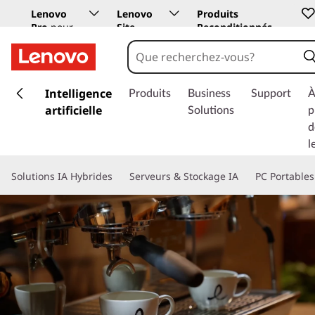
Lenovo
Lenovo
Produits
Pro
pour
Site
Reconditionnés
les
Education
entreprises
p
a
Intelligence
Produits
Business
Support
À
s
artificielle
Solutions
p
s
d
e
l
r
a
Solutions IA Hybrides
Serveurs & Stockage IA
PC Portables
u
c
o
n
t
e
n
u
p