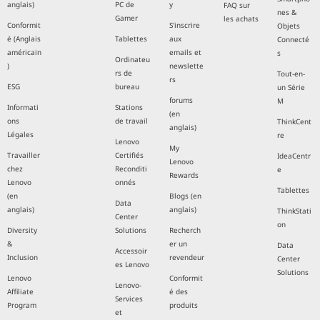
anglais)
PC de
y
FAQ sur
nes &
Gamer
les achats
Conformit
S'inscrire
Objets
é (Anglais
Tablettes
aux
Connecté
américain
emails et
s
Ordinateu
)
newslette
rs de
Tout-en-
rs
ESG
bureau
un Série
forums
M
Informati
Stations
(en
ons
de travail
ThinkCent
anglais)
Légales
re
Lenovo
My
Travailler
Certifiés
IdeaCentr
Lenovo
chez
Reconditi
e
Rewards
Lenovo
onnés
Tablettes
(en
Blogs (en
Data
anglais)
anglais)
ThinkStati
Center
on
Diversity
Solutions
Recherch
&
er un
Data
Accessoir
Inclusion
revendeur
Center
es Lenovo
Solutions
Lenovo
Conformit
Lenovo-
Affiliate
é des
Services
Program
produits
et