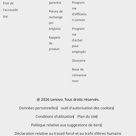
garantie
Program
Etat de
me
l'accessibi
Pièces de
d'affiliatio
lité
rechange
n Lenovo
(en
anglais)
Program
me
Rappels
d’achat
de
pour
produit
employés
Glossaire
Base de
connaissa
nces
@ 2026 Lenovo. Tous droits réservés.
Données personnelles
outil d'autorisation des cookies
Conditions d’utilisation
Plan du site
Politique relative aux suggestions de tiers
Déclaration relative au travail forcé et au trafic d'êtres humains