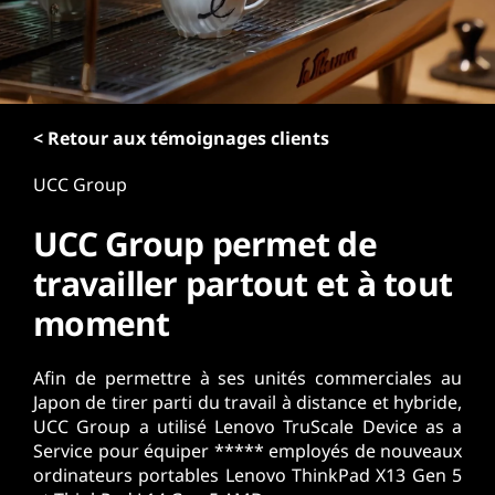
r
i
n
c
i
p
< Retour aux témoignages clients
a
UCC Group
l
UCC Group permet de
travailler partout et à tout
moment
Afin de permettre à ses unités commerciales au
Japon de tirer parti du travail à distance et hybride,
UCC Group a utilisé Lenovo TruScale Device as a
Service pour équiper ***** employés de nouveaux
ordinateurs portables Lenovo ThinkPad X13 Gen 5