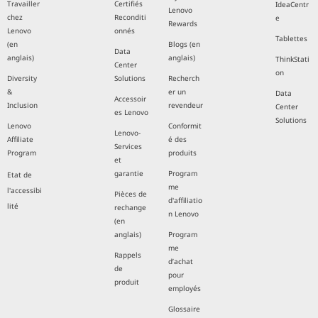
Travailler
Certifiés
IdeaCentr
Lenovo
chez
Reconditi
e
Rewards
Lenovo
onnés
Tablettes
(en
Blogs (en
Data
anglais)
anglais)
ThinkStati
Center
on
Diversity
Solutions
Recherch
&
er un
Data
Accessoir
Inclusion
revendeur
Center
es Lenovo
Solutions
Lenovo
Conformit
Lenovo-
Affiliate
é des
Services
Program
produits
et
garantie
Program
Etat de
me
l'accessibi
Pièces de
d'affiliatio
lité
rechange
n Lenovo
(en
anglais)
Program
me
Rappels
d’achat
de
pour
produit
employés
Glossaire