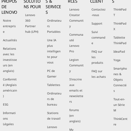
PROPOS
SOLUTIO
S &
RCES
CLIENT
S
DE
NS POUR
SERVICE
Lenovo
Contactez
ThinkPad
LENOVO
S
Lenovo
Creator
-nous
T
Notre
360
Ordinateu
Communit
Support
ThinkPad
entrepris
Partner
rs
y
X
e
hub (LPH)
Portables
Suivi
Communa
command
Tablette
Actualités
Une IA
uté
e
ThinkPad
plus
Lenovo
Relations
intelligen
Pro
FAQ sur
IdeaPad
avec les
te pour
les
investisse
Legion
Yoga
vous
produits
urs (en
Communit
Smartpho
anglais)
PC de
y
FAQ sur
nes &
Gamer
les achats
Conformit
S'inscrire
Objets
é (Anglais
Tablettes
aux
Connecté
américain
emails et
s
Ordinateu
)
newslette
rs de
Tout-en-
rs
ESG
bureau
un Série
forums
M
Informati
Stations
(en
ons
de travail
ThinkCent
anglais)
Légales
re
Lenovo
My