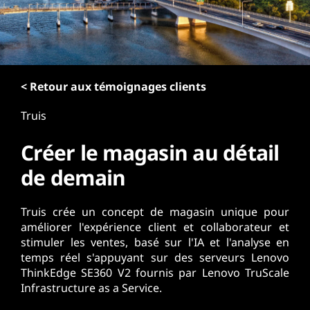
r
i
n
c
i
p
< Retour aux témoignages clients
a
Truis
l
Créer le magasin au détail
de demain
Truis crée un concept de magasin unique pour
améliorer l'expérience client et collaborateur et
stimuler les ventes, basé sur l'IA et l'analyse en
temps réel s'appuyant sur des serveurs Lenovo
ThinkEdge SE360 V2 fournis par Lenovo TruScale
Infrastructure as a Service.