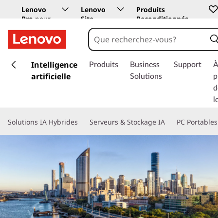
Lenovo
Lenovo
Produits
Pro
pour
Site
Reconditionnés
les
Education
entreprises
p
a
Intelligence
Produits
Business
Support
À
s
artificielle
Solutions
p
s
d
e
l
r
a
Solutions IA Hybrides
Serveurs & Stockage IA
PC Portables
u
c
o
n
t
e
n
u
p