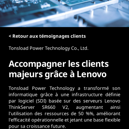
r
i
n
c
i
p
< Retour aux témoignages clients
a
Tonsload Power Technology Co., Ltd.
l
Accompagner les clients
majeurs grâce à Lenovo
Tonsload Power Technology a transformé son
informatique grâce à une infrastructure définie
par logiciel (SDI) basée sur des serveurs Lenovo
ThinkServer SR660 V2, augmentant ainsi
l'utilisation des ressources de 50 %%, améliorant
l'efficacité opérationnelle et jetant une base flexible
pour sa croissance future.