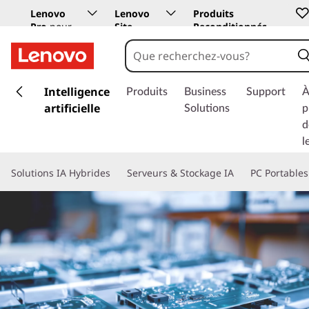
Lenovo
Lenovo
Produits
Pro
pour
Site
Reconditionnés
les
Education
entreprises
p
a
Intelligence
Produits
Business
Support
À
s
artificielle
Solutions
p
s
d
e
l
r
a
Solutions IA Hybrides
Serveurs & Stockage IA
PC Portables
u
c
o
n
t
e
n
u
p