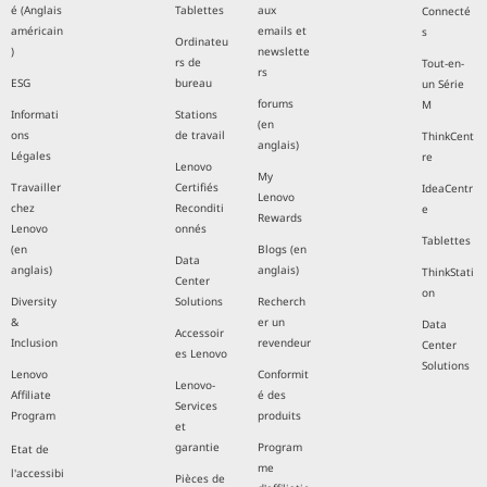
é (Anglais
Tablettes
aux
Connecté
américain
emails et
s
Ordinateu
)
newslette
rs de
Tout-en-
rs
ESG
bureau
un Série
forums
M
Informati
Stations
(en
ons
de travail
ThinkCent
anglais)
Légales
re
Lenovo
My
Travailler
Certifiés
IdeaCentr
Lenovo
chez
Reconditi
e
Rewards
Lenovo
onnés
Tablettes
(en
Blogs (en
Data
anglais)
anglais)
ThinkStati
Center
on
Diversity
Solutions
Recherch
&
er un
Data
Accessoir
Inclusion
revendeur
Center
es Lenovo
Solutions
Lenovo
Conformit
Lenovo-
Affiliate
é des
Services
Program
produits
et
garantie
Program
Etat de
me
l'accessibi
Pièces de