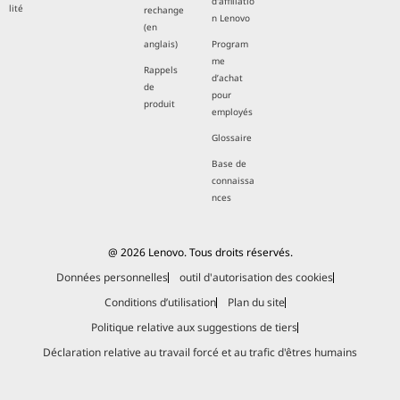
d'affiliatio
lité
rechange
n Lenovo
(en
anglais)
Program
me
Rappels
d’achat
de
pour
produit
employés
Glossaire
Base de
connaissa
nces
@ 2026 Lenovo. Tous droits réservés.
Données personnelles
outil d'autorisation des cookies
Conditions d’utilisation
Plan du site
Politique relative aux suggestions de tiers
Déclaration relative au travail forcé et au trafic d'êtres humains