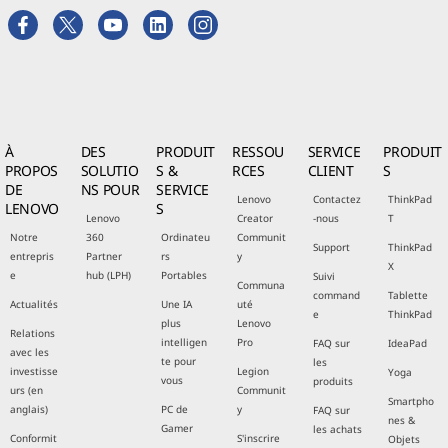
À
DES
PRODUIT
RESSOU
SERVICE
PRODUIT
PROPOS
SOLUTIO
S &
RCES
CLIENT
S
DE
NS POUR
SERVICE
Lenovo
Contactez
ThinkPad
LENOVO
S
Lenovo
Creator
-nous
T
Notre
360
Ordinateu
Communit
Support
ThinkPad
entrepris
Partner
rs
y
X
e
hub (LPH)
Portables
Suivi
Communa
command
Tablette
Actualités
Une IA
uté
e
ThinkPad
plus
Lenovo
Relations
intelligen
Pro
FAQ sur
IdeaPad
avec les
te pour
les
investisse
Legion
Yoga
vous
produits
urs (en
Communit
Smartpho
anglais)
PC de
y
FAQ sur
nes &
Gamer
les achats
Conformit
S'inscrire
Objets