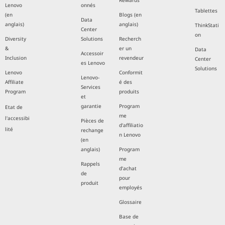
Rewards
Lenovo
onnés
Tablettes
(en
Blogs (en
Data
anglais)
anglais)
ThinkStati
Center
on
Diversity
Solutions
Recherch
&
er un
Data
Accessoir
Inclusion
revendeur
Center
es Lenovo
Solutions
Lenovo
Conformit
Lenovo-
Affiliate
é des
Services
Program
produits
et
garantie
Program
Etat de
me
l'accessibi
Pièces de
d'affiliatio
lité
rechange
n Lenovo
(en
anglais)
Program
me
Rappels
d’achat
de
pour
produit
employés
Glossaire
Base de