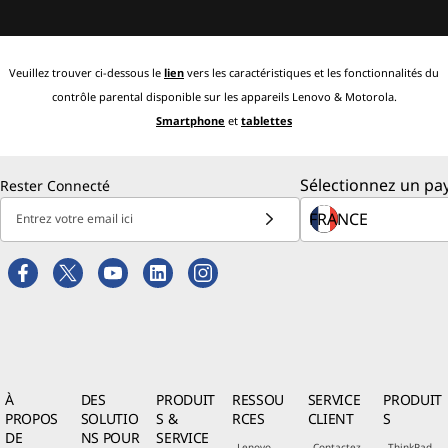
Veuillez trouver ci-dessous le
lien
vers les caractéristiques et les fonctionnalités du
contrôle parental disponible sur les appareils Lenovo & Motorola.
Smartphone
et
tablettes
Sélectionnez un pay
Rester Connecté
Entrez votre email ici
À
DES
PRODUIT
RESSOU
SERVICE
PRODUIT
PROPOS
SOLUTIO
S &
RCES
CLIENT
S
DE
NS POUR
SERVICE
Lenovo
Contactez
ThinkPad