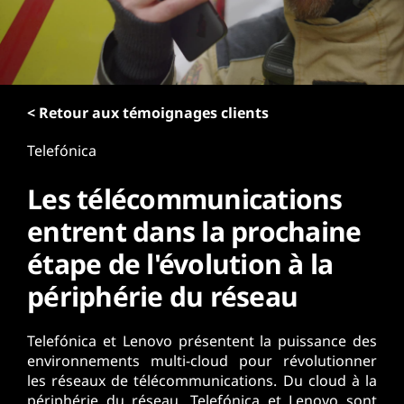
r
i
n
c
i
p
< Retour aux témoignages clients
a
Telefónica
l
Les télécommunications
entrent dans la prochaine
étape de l'évolution à la
périphérie du réseau
Telefónica et Lenovo présentent la puissance des
environnements multi-cloud pour révolutionner
les réseaux de télécommunications. Du cloud à la
périphérie du réseau, Telefónica et Lenovo sont