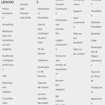
LENOVO
S
Lenovo
Creator
-nous
T
Notre
360
Ordinateu
Communit
Support
ThinkPad
entrepris
Partner
rs
y
X
e
hub (LPH)
Portables
Suivi
Communa
command
Tablette
Actualités
Une IA
uté
e
ThinkPad
plus
Lenovo
Relations
intelligen
Pro
FAQ sur
IdeaPad
avec les
te pour
les
investisse
Legion
Yoga
vous
produits
urs (en
Communit
Smartpho
anglais)
PC de
y
FAQ sur
nes &
Gamer
les achats
Conformit
S'inscrire
Objets
é (Anglais
Tablettes
aux
Connecté
américain
emails et
s
Ordinateu
)
newslette
rs de
Tout-en-
rs
ESG
bureau
un Série
forums
M
Informati
Stations
(en
ons
de travail
ThinkCent
anglais)
Légales
re
Lenovo
My
Travailler
Certifiés
IdeaCentr
Lenovo
chez
Reconditi
e