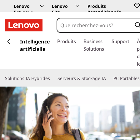
Lenovo
Lenovo
Produits
Pro
pour
Site
Reconditionnés
les
Education
entreprises
p
a
Intelligence
Produits
Business
Support
À
s
artificielle
Solutions
p
s
d
e
l
r
a
Solutions IA Hybrides
Serveurs & Stockage IA
PC Portables
u
c
o
n
t
e
n
u
p