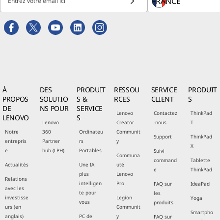
Entrez votre email ici
À
DES
PRODUIT
RESSOU
SERVICE
PRODUIT
PROPOS
SOLUTIO
S &
RCES
CLIENT
S
DE
NS POUR
SERVICE
Lenovo
Contactez
ThinkPad
LENOVO
S
Lenovo
Creator
-nous
T
Notre
360
Ordinateu
Communit
Support
ThinkPad
entrepris
Partner
rs
y
X
e
hub (LPH)
Portables
Suivi
Communa
command
Tablette
Actualités
Une IA
uté
e
ThinkPad
plus
Lenovo
Relations
intelligen
Pro
FAQ sur
IdeaPad
avec les
te pour
les
investisse
Legion
Yoga
vous
produits
urs (en
Communit
Smartpho
anglais)
PC de
y
FAQ sur