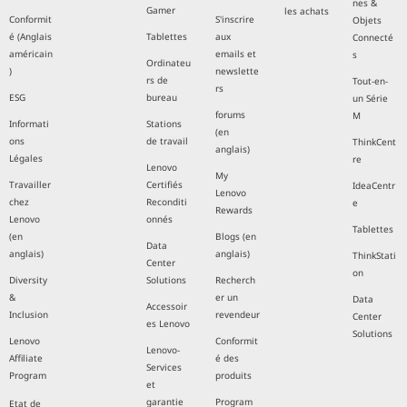
nes &
Gamer
les achats
Conformit
S'inscrire
Objets
é (Anglais
Tablettes
aux
Connecté
américain
emails et
s
Ordinateu
)
newslette
rs de
Tout-en-
rs
ESG
bureau
un Série
forums
M
Informati
Stations
(en
ons
de travail
ThinkCent
anglais)
Légales
re
Lenovo
My
Travailler
Certifiés
IdeaCentr
Lenovo
chez
Reconditi
e
Rewards
Lenovo
onnés
Tablettes
(en
Blogs (en
Data
anglais)
anglais)
ThinkStati
Center
on
Diversity
Solutions
Recherch
&
er un
Data
Accessoir
Inclusion
revendeur
Center
es Lenovo
Solutions
Lenovo
Conformit
Lenovo-
Affiliate
é des
Services
Program
produits
et
garantie
Program
Etat de