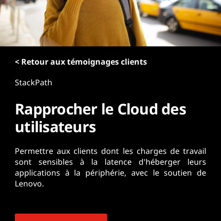
r
i
n
c
i
p
< Retour aux témoignages clients
a
StackPath
l
Rapprocher le Cloud des
utilisateurs
Permettre aux clients dont les charges de travail
sont sensibles à la latence d'héberger leurs
applications à la périphérie, avec le soutien de
Lenovo.