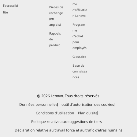
me
l'accessibi
Pièces de
d'affiliatio
lité
rechange
n Lenovo
(en
anglais)
Program
me
Rappels
d’achat
de
pour
produit
employés
Glossaire
Base de
connaissa
nces
@ 2026 Lenovo. Tous droits réservés.
Données personnelles
outil d'autorisation des cookies
Conditions d’utilisation
Plan du site
Politique relative aux suggestions de tiers
Déclaration relative au travail forcé et au trafic d'êtres humains