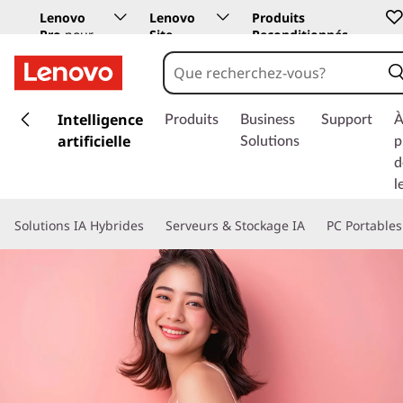
Lenovo
Lenovo
Produits
Pro
pour
Site
Reconditionnés
les
Education
entreprises
p
a
Intelligence
Produits
Business
Support
À
s
artificielle
Solutions
p
s
d
e
l
r
a
Solutions IA Hybrides
Serveurs & Stockage IA
PC Portables
u
c
o
n
t
e
n
u
p