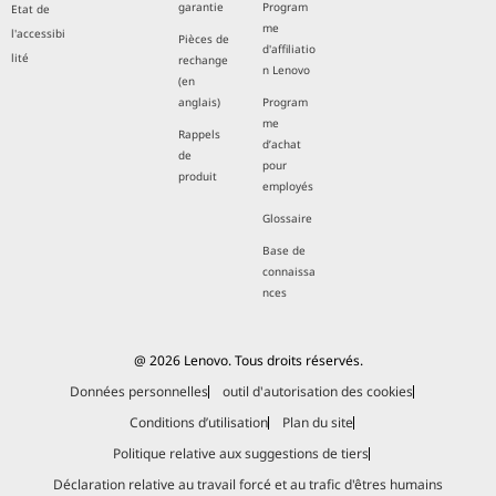
garantie
Program
Etat de
me
l'accessibi
Pièces de
d'affiliatio
lité
rechange
n Lenovo
(en
anglais)
Program
me
Rappels
d’achat
de
pour
produit
employés
Glossaire
Base de
connaissa
nces
@ 2026 Lenovo. Tous droits réservés.
Données personnelles
outil d'autorisation des cookies
Conditions d’utilisation
Plan du site
Politique relative aux suggestions de tiers
Déclaration relative au travail forcé et au trafic d'êtres humains