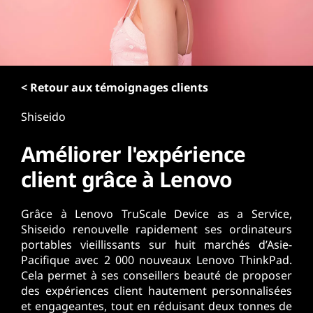
r
i
n
c
i
p
< Retour aux témoignages clients
a
Shiseido
l
Améliorer l'expérience
client grâce à Lenovo
Grâce à Lenovo TruScale Device as a Service,
Shiseido renouvelle rapidement ses ordinateurs
portables vieillissants sur huit marchés d’Asie-
Pacifique avec 2 000 nouveaux Lenovo ThinkPad.
Cela permet à ses conseillers beauté de proposer
des expériences client hautement personnalisées
et engageantes, tout en réduisant deux tonnes de