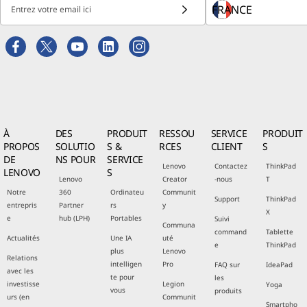
Entrez votre email ici
À
DES
PRODUIT
RESSOU
SERVICE
PRODUIT
PROPOS
SOLUTIO
S &
RCES
CLIENT
S
DE
NS POUR
SERVICE
Lenovo
Contactez
ThinkPad
LENOVO
S
Lenovo
Creator
-nous
T
Notre
360
Ordinateu
Communit
Support
ThinkPad
entrepris
Partner
rs
y
X
e
hub (LPH)
Portables
Suivi
Communa
command
Tablette
Actualités
Une IA
uté
e
ThinkPad
plus
Lenovo
Relations
intelligen
Pro
FAQ sur
IdeaPad
avec les
te pour
les
investisse
Legion
Yoga
vous
produits
urs (en
Communit
Smartpho