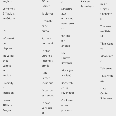
anglais)
PC de
y
FAQ sur
nes &
Gamer
les achats
Conformit
S'inscrire
Objets
é (Anglais
Tablettes
aux
Connecté
américain
emails et
s
Ordinateu
)
newslette
rs de
Tout-en-
rs
ESG
bureau
un Série
forums
M
Informati
Stations
(en
ons
de travail
ThinkCent
anglais)
Légales
re
Lenovo
My
Travailler
Certifiés
IdeaCentr
Lenovo
chez
Reconditi
e
Rewards
Lenovo
onnés
Tablettes
(en
Blogs (en
Data
anglais)
anglais)
ThinkStati
Center
on
Diversity
Solutions
Recherch
&
er un
Data
Accessoir
Inclusion
revendeur
Center
es Lenovo
Solutions
Lenovo
Conformit
Lenovo-
Affiliate
é des
Services
Program
produits
et