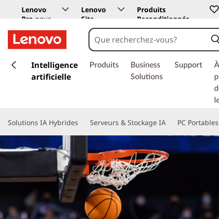
Lenovo
Lenovo
Produits
Pro
pour
Site
Reconditionnés
les
Education
entreprises
p
a
Intelligence
Produits
Business
Support
À
s
artificielle
Solutions
p
s
d
e
l
r
a
Solutions IA Hybrides
Serveurs & Stockage IA
PC Portables
u
c
o
n
t
e
n
u
p