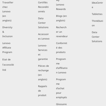
My
Travailler
Certifiés
IdeaCentr
Lenovo
chez
Reconditi
e
Rewards
Lenovo
onnés
Tablettes
(en
Blogs (en
Data
anglais)
anglais)
ThinkStati
Center
on
Diversity
Solutions
Recherch
&
er un
Data
Accessoir
Inclusion
revendeur
Center
es Lenovo
Solutions
Lenovo
Conformit
Lenovo-
Affiliate
é des
Services
Program
produits
et
garantie
Program
Etat de
me
l'accessibi
Pièces de
d'affiliatio
lité
rechange
n Lenovo
(en
anglais)
Program
me
Rappels
d’achat
de
pour
produit
employés
Glossaire