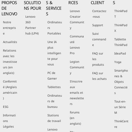
PROPOS
SOLUTIO
S &
RCES
CLIENT
S
DE
NS POUR
SERVICE
Lenovo
Contactez
ThinkPad
LENOVO
S
Lenovo
Creator
-nous
T
Notre
360
Ordinateu
Communit
Support
ThinkPad
entrepris
Partner
rs
y
X
e
hub (LPH)
Portables
Suivi
Communa
command
Tablette
Actualités
Une IA
uté
e
ThinkPad
plus
Lenovo
Relations
intelligen
Pro
FAQ sur
IdeaPad
avec les
te pour
les
investisse
Legion
Yoga
vous
produits
urs (en
Communit
Smartpho
anglais)
PC de
y
FAQ sur
nes &
Gamer
les achats
Conformit
S'inscrire
Objets
é (Anglais
Tablettes
aux
Connecté
américain
emails et
s
Ordinateu
)
newslette
rs de
Tout-en-
rs
ESG
bureau
un Série
forums
M
Informati
Stations
(en
ons
de travail
ThinkCent
anglais)
Légales
re
Lenovo