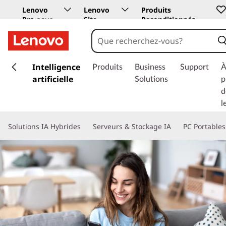
Lenovo
Lenovo
Produits
Pro
pour
Site
Reconditionnés
les
Education
entreprises
p
a
Intelligence
Produits
Business
Support
À
s
artificielle
Solutions
p
s
d
e
l
r
a
Solutions IA Hybrides
Serveurs & Stockage IA
PC Portables
u
c
o
n
t
e
n
u
p