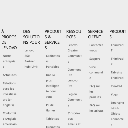
À
DES
PRODUIT
RESSOU
SERVICE
PRODUIT
PROPOS
SOLUTIO
S &
RCES
CLIENT
S
DE
NS POUR
SERVICE
Lenovo
Contactez
ThinkPad
LENOVO
S
Lenovo
Creator
-nous
T
Notre
360
Ordinateu
Communit
Support
ThinkPad
entrepris
Partner
rs
y
X
e
hub (LPH)
Portables
Suivi
Communa
command
Tablette
Actualités
Une IA
uté
e
ThinkPad
plus
Lenovo
Relations
intelligen
Pro
FAQ sur
IdeaPad
avec les
te pour
les
investisse
Legion
Yoga
vous
produits
urs (en
Communit
Smartpho
anglais)
PC de
y
FAQ sur
nes &
Gamer
les achats
Conformit
S'inscrire
Objets
é (Anglais
Tablettes
aux
Connecté
américain
emails et
s
Ordinateu