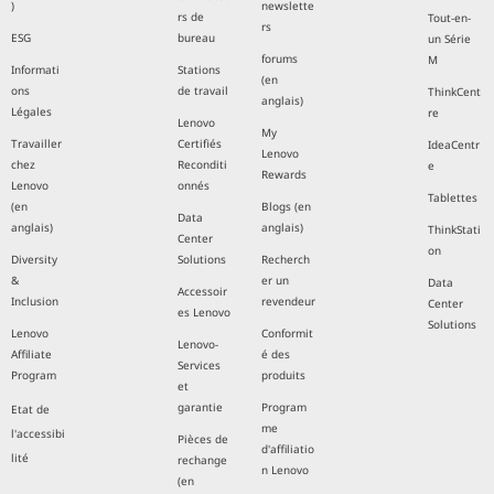
)
newslette
rs de
Tout-en-
rs
ESG
bureau
un Série
forums
M
Informati
Stations
(en
ons
de travail
ThinkCent
anglais)
Légales
re
Lenovo
My
Travailler
Certifiés
IdeaCentr
Lenovo
chez
Reconditi
e
Rewards
Lenovo
onnés
Tablettes
(en
Blogs (en
Data
anglais)
anglais)
ThinkStati
Center
on
Diversity
Solutions
Recherch
&
er un
Data
Accessoir
Inclusion
revendeur
Center
es Lenovo
Solutions
Lenovo
Conformit
Lenovo-
Affiliate
é des
Services
Program
produits
et
garantie
Program
Etat de
me
l'accessibi
Pièces de
d'affiliatio
lité
rechange
n Lenovo
(en