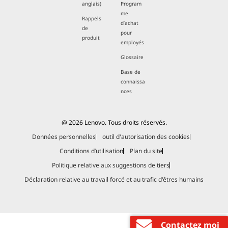
anglais)
Program
me
Rappels
d’achat
de
pour
produit
employés
Glossaire
Base de
connaissa
nces
@ 2026 Lenovo. Tous droits réservés.
Données personnelles
outil d'autorisation des cookies
Conditions d’utilisation
Plan du site
Politique relative aux suggestions de tiers
Déclaration relative au travail forcé et au trafic d'êtres humains
Contactez moi