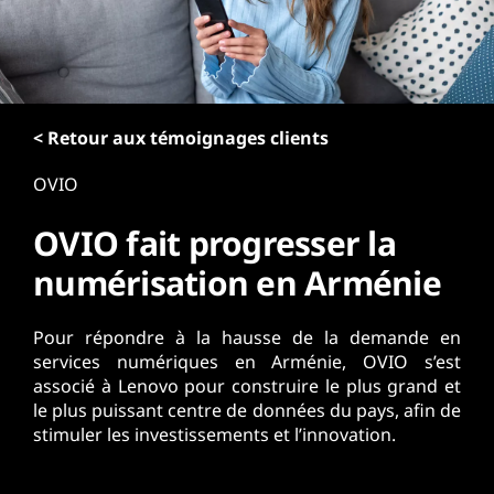
r
i
n
c
i
p
< Retour aux témoignages clients
a
OVIO
l
OVIO fait progresser la
numérisation en Arménie
Pour répondre à la hausse de la demande en
services numériques en Arménie, OVIO s’est
associé à Lenovo pour construire le plus grand et
le plus puissant centre de données du pays, afin de
stimuler les investissements et l’innovation.