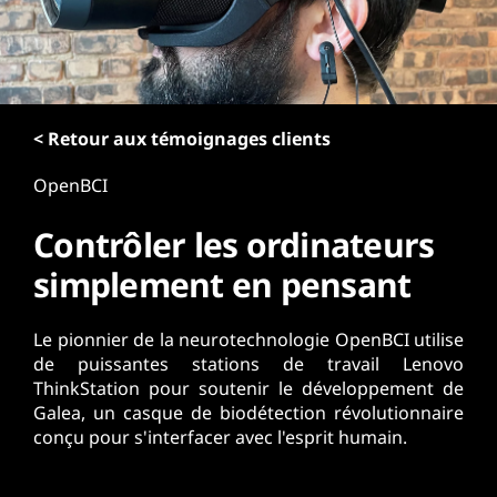
r
i
n
c
i
p
< Retour aux témoignages clients
a
OpenBCI
l
Contrôler les ordinateurs
simplement en pensant
Le pionnier de la neurotechnologie OpenBCI utilise
de puissantes stations de travail Lenovo
ThinkStation pour soutenir le développement de
Galea, un casque de biodétection révolutionnaire
conçu pour s'interfacer avec l'esprit humain.