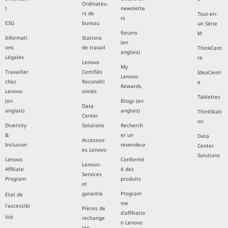
Ordinateu
)
newslette
rs de
Tout-en-
rs
ESG
bureau
un Série
forums
M
Informati
Stations
(en
ons
de travail
ThinkCent
anglais)
Légales
re
Lenovo
My
Travailler
Certifiés
IdeaCentr
Lenovo
chez
Reconditi
e
Rewards
Lenovo
onnés
Tablettes
(en
Blogs (en
Data
anglais)
anglais)
ThinkStati
Center
on
Diversity
Solutions
Recherch
&
er un
Data
Accessoir
Inclusion
revendeur
Center
es Lenovo
Solutions
Lenovo
Conformit
Lenovo-
Affiliate
é des
Services
Program
produits
et
garantie
Program
Etat de
me
l'accessibi
Pièces de
d'affiliatio
lité
rechange
n Lenovo
(en