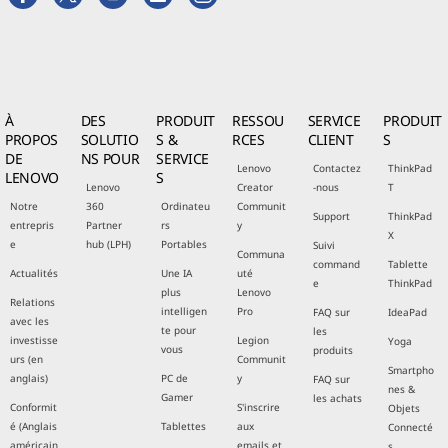
À
DES
PRODUIT
RESSOU
SERVICE
PRODUIT
PROPOS
SOLUTIO
S &
RCES
CLIENT
S
DE
NS POUR
SERVICE
Lenovo
Contactez
ThinkPad
LENOVO
S
Lenovo
Creator
-nous
T
Notre
360
Ordinateu
Communit
Support
ThinkPad
entrepris
Partner
rs
y
X
e
hub (LPH)
Portables
Suivi
Communa
command
Tablette
Actualités
Une IA
uté
e
ThinkPad
plus
Lenovo
Relations
intelligen
Pro
FAQ sur
IdeaPad
avec les
te pour
les
investisse
Legion
Yoga
vous
produits
urs (en
Communit
Smartpho
anglais)
PC de
y
FAQ sur
nes &
Gamer
les achats
Conformit
S'inscrire
Objets
é (Anglais
Tablettes
aux
Connecté
américain
emails et
s