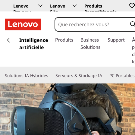
Lenovo
Lenovo
Produits
Pro
pour
Site
Reconditionnés
les
Education
entreprises
p
a
Intelligence
Produits
Business
Support
À
s
artificielle
Solutions
p
s
d
e
l
r
a
Solutions IA Hybrides
Serveurs & Stockage IA
PC Portables
u
c
o
n
t
e
n
u
p