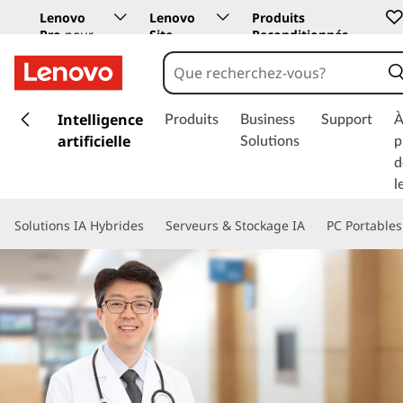
Lenovo
Lenovo
Produits
Pro
pour
Site
Reconditionnés
les
Education
entreprises
p
a
Intelligence
Produits
Business
Support
À
s
artificielle
Solutions
p
s
d
e
l
r
a
Solutions IA Hybrides
Serveurs & Stockage IA
PC Portables
u
c
o
n
t
e
n
u
p