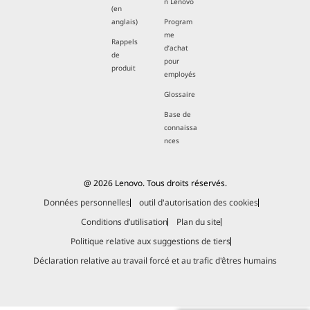
n Lenovo
(en
anglais)
Program
me
Rappels
d’achat
de
pour
produit
employés
Glossaire
Base de
connaissa
nces
@ 2026 Lenovo. Tous droits réservés.
Données personnelles
outil d'autorisation des cookies
Conditions d’utilisation
Plan du site
Politique relative aux suggestions de tiers
Déclaration relative au travail forcé et au trafic d'êtres humains