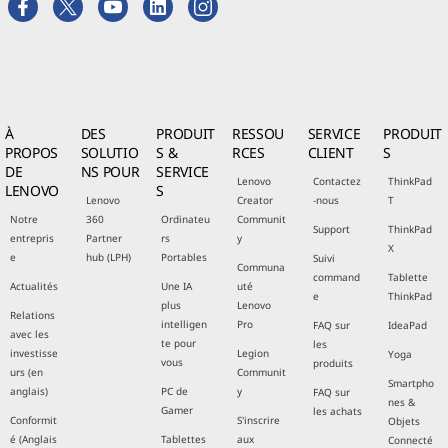
À
DES
PRODUIT
RESSOU
SERVICE
PRODUIT
PROPOS
SOLUTIO
S &
RCES
CLIENT
S
DE
NS POUR
SERVICE
Lenovo
Contactez
ThinkPad
LENOVO
S
Lenovo
Creator
-nous
T
Notre
360
Ordinateu
Communit
Support
ThinkPad
entrepris
Partner
rs
y
X
e
hub (LPH)
Portables
Suivi
Communa
command
Tablette
Actualités
Une IA
uté
e
ThinkPad
plus
Lenovo
Relations
intelligen
Pro
FAQ sur
IdeaPad
avec les
te pour
les
investisse
Legion
Yoga
vous
produits
urs (en
Communit
Smartpho
anglais)
PC de
y
FAQ sur
nes &
Gamer
les achats
Conformit
S'inscrire
Objets
é (Anglais
Tablettes
aux
Connecté