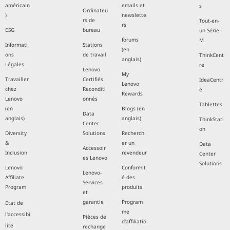
américain
emails et
s
Ordinateu
)
newslette
rs de
Tout-en-
rs
ESG
bureau
un Série
forums
M
Informati
Stations
(en
ons
de travail
ThinkCent
anglais)
Légales
re
Lenovo
My
Travailler
Certifiés
IdeaCentr
Lenovo
chez
Reconditi
e
Rewards
Lenovo
onnés
Tablettes
(en
Blogs (en
Data
anglais)
anglais)
ThinkStati
Center
on
Diversity
Solutions
Recherch
&
er un
Data
Accessoir
Inclusion
revendeur
Center
es Lenovo
Solutions
Lenovo
Conformit
Lenovo-
Affiliate
é des
Services
Program
produits
et
garantie
Program
Etat de
me
l'accessibi
Pièces de
d'affiliatio
lité
rechange