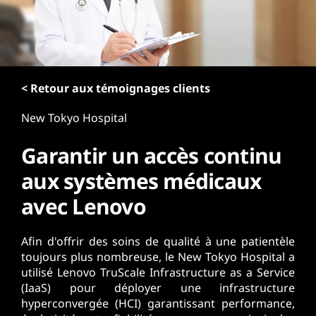
r
i
n
c
i
p
< Retour aux témoignages clients
a
New Tokyo Hospital
l
Garantir un accès continu
aux systèmes médicaux
avec Lenovo
Afin d'offrir des soins de qualité à une patientèle
toujours plus nombreuse, le New Tokyo Hospital a
utilisé Lenovo TruScale Infrastructure as a Service
(IaaS) pour déployer une infrastructure
hyperconvergée (HCI) garantissant performance,