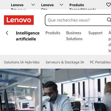
Lenovo
Lenovo
Produits
Pro
pour
Site
Reconditionnés
les
Education
entreprises
p
a
Intelligence
Produits
Business
Support
À
s
artificielle
Solutions
p
s
d
e
l
r
a
Solutions IA Hybrides
Serveurs & Stockage IA
PC Portables
u
c
o
n
t
e
n
u
p