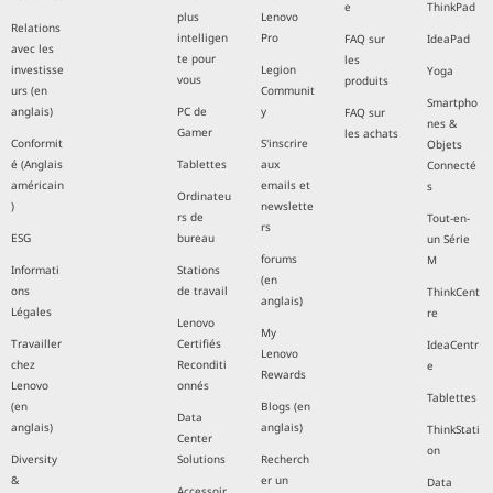
e
ThinkPad
plus
Lenovo
Relations
intelligen
Pro
FAQ sur
IdeaPad
avec les
te pour
les
investisse
Legion
Yoga
vous
produits
urs (en
Communit
Smartpho
anglais)
PC de
y
FAQ sur
nes &
Gamer
les achats
Conformit
S'inscrire
Objets
é (Anglais
Tablettes
aux
Connecté
américain
emails et
s
Ordinateu
)
newslette
rs de
Tout-en-
rs
ESG
bureau
un Série
forums
M
Informati
Stations
(en
ons
de travail
ThinkCent
anglais)
Légales
re
Lenovo
My
Travailler
Certifiés
IdeaCentr
Lenovo
chez
Reconditi
e
Rewards
Lenovo
onnés
Tablettes
(en
Blogs (en
Data
anglais)
anglais)
ThinkStati
Center
on
Diversity
Solutions
Recherch
&
er un
Data
Accessoir