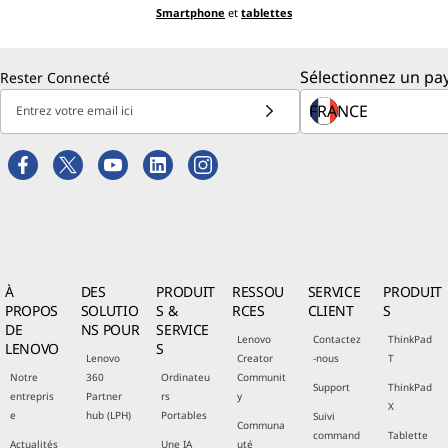
Smartphone
et
tablettes
Sélectionnez un pay
Rester Connecté
Entrez votre email ici
À
DES
PRODUIT
RESSOU
SERVICE
PRODUIT
PROPOS
SOLUTIO
S &
RCES
CLIENT
S
DE
NS POUR
SERVICE
Lenovo
Contactez
ThinkPad
LENOVO
S
Lenovo
Creator
-nous
T
Notre
360
Ordinateu
Communit
Support
ThinkPad
entrepris
Partner
rs
y
X
e
hub (LPH)
Portables
Suivi
Communa
command
Tablette
Actualités
Une IA
uté