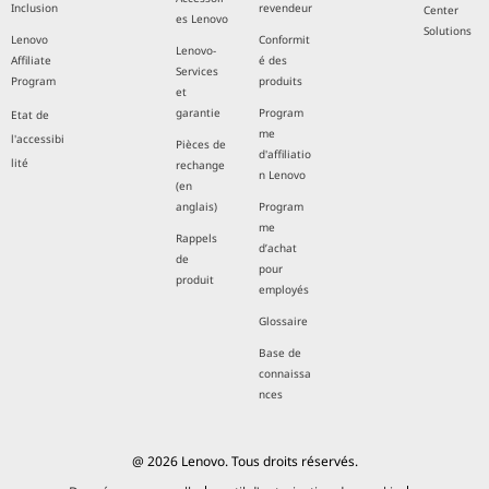
Inclusion
revendeur
Center
es Lenovo
Solutions
Lenovo
Conformit
Lenovo-
Affiliate
é des
Services
Program
produits
et
garantie
Program
Etat de
me
l'accessibi
Pièces de
d'affiliatio
lité
rechange
n Lenovo
(en
anglais)
Program
me
Rappels
d’achat
de
pour
produit
employés
Glossaire
Base de
connaissa
nces
@ 2026 Lenovo. Tous droits réservés.