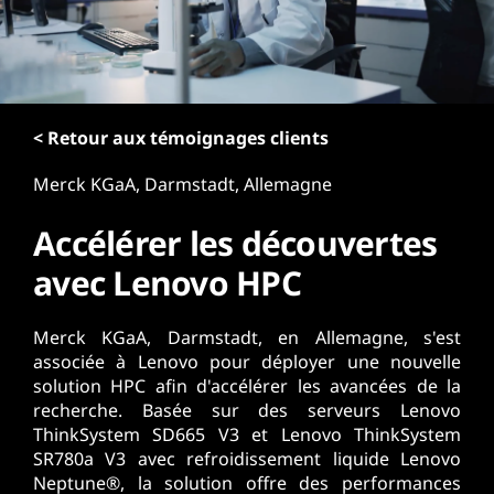
r
i
n
c
i
p
< Retour aux témoignages clients
a
Merck KGaA, Darmstadt, Allemagne
l
Accélérer les découvertes
avec Lenovo HPC
Merck KGaA, Darmstadt, en Allemagne, s'est
associée à Lenovo pour déployer une nouvelle
solution HPC afin d'accélérer les avancées de la
recherche. Basée sur des serveurs Lenovo
ThinkSystem SD665 V3 et Lenovo ThinkSystem
SR780a V3 avec refroidissement liquide Lenovo
Neptune®, la solution offre des performances